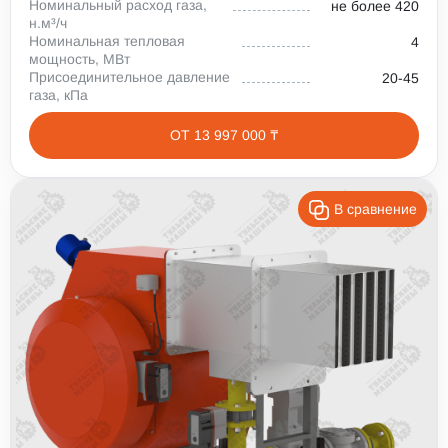
Номинальный расход газа,
не более 420
н.м³/ч
Номинальная тепловая
4
мощность, МВт
Присоединительное давление
20-45
газа, кПа
ОТ 13 997 000 ₸
В сравнение