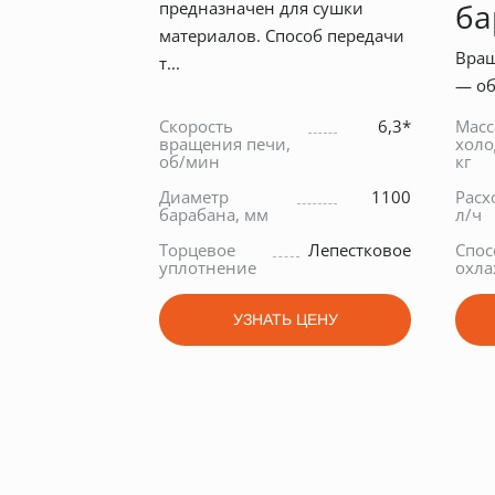
ба
предназначен для сушки
материалов. Способ передачи
Вра
т...
— об
Скорость
6,3*
Масс
вращения печи,
холо
об/мин
кг
Диаметр
1100
Расх
барабана, мм
л/ч
Торцевое
Лепестковое
Спос
уплотнение
охла
УЗНАТЬ ЦЕНУ