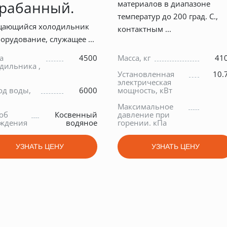
рабанный.
материалов в диапазоне
температур до 200 град. С.,
щающийся холодильник
контактным ...
орудование, служащее ...
а
4500
Масса, кг
41
дильника ,
Установленная
10.
электрическая
од воды,
6000
мощность, кВт
Максимальное
об
Косвенный
давление при
ждения
водяное
горении. кПа
УЗНАТЬ ЦЕНУ
УЗНАТЬ ЦЕНУ