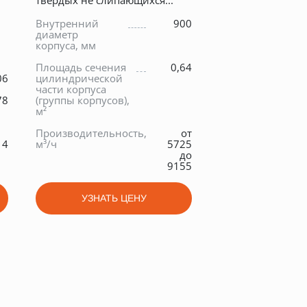
твердых не слипающихся...
Внутренний
900
диаметр
корпуса, мм
Площадь сечения
0,64
06
цилиндрической
части корпуса
78
(группы корпусов),
м²
Производительность,
от
4
м³/ч
5725
до
9155
УЗНАТЬ ЦЕНУ