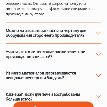
оперативность. Отправьте запрос на почту или
позвоните по номеру телефону. Наши специалисты
проконсультируют вас
Можно ли заказать запчасть по чертежу для
оборудования стороннего производителя?
Да, мы изготавливаем детали по вашим эскизам или
образцам - даже если печь не нашего производства.
Учитываются ли тепловые расширения при
производстве запчастей?
Обязательно. Например, крепление венца и бандажа
выполняется с учётом разницы между монтажной и
рабочей температурой, чтобы избежать деформаций и
Из каких материалов изготавливаются
краевых напряжений.
венцовые шестерни и бандажи?
Венцы делают из стали, бандажи - из
высокоуглеродистой стали. Это обеспечивает высокую
прочность и долгий срок службы даже при весе до 15
Какие запчасти для печей востребованы
тонн.
больше всего?
Наибольший спрос - на венцовые шестерни, бандажи и