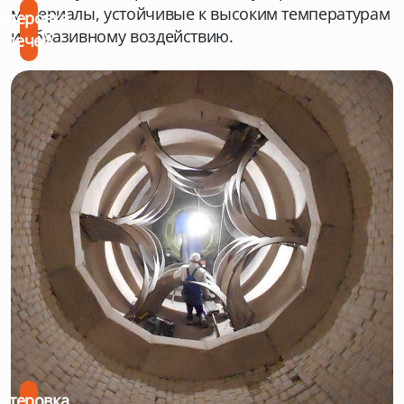
материалы, устойчивые к высоким температурам
утеровка
и абразивному воздействию.
печей
утеровка