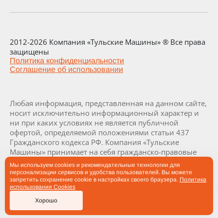
2012-2026 Компания «Тульские Машины» ® Все права
защищены
Политика конфиденциальности
Соглашение об использовании
Любая информация, представленная на данном сайте,
носит исключительно информационный характер и
ни при каких условиях не является публичной
офертой, определяемой положениями статьи 437
Гражданского кодекса РФ. Компания «Тульские
Машины» принимает на себя гражданско-правовые
обязательства исключительно в результате отдельно
Мы используем cookies и рекомендательные технологии для
и специально совершенных сделок. Визуализация и
персонализации сервисов и удобства пользователей. Вы можете
комплектация заводов и их составляющих являются
запретить сохранение cookie в настройках своего браузера.
Политика
использования Cookies
проектными и могут быть изменены в ходе
производства заводов по согласованию с заказчиком.
Хорошо