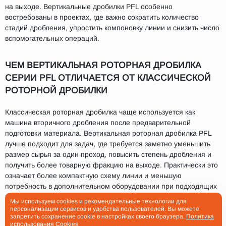
на выходе. Вертикальные дробилки PFL особенно
востребованы в проектах, где важно сократить количество
стадий дробления, упростить компоновку линии и снизить число
вспомогательных операций.
ЧЕМ ВЕРТИКАЛЬНАЯ РОТОРНАЯ ДРОБИЛКА
СЕРИИ PFL ОТЛИЧАЕТСЯ ОТ КЛАССИЧЕСКОЙ
РОТОРНОЙ ДРОБИЛКИ
Классическая роторная дробилка чаще используется как
машина вторичного дробления после предварительной
подготовки материала. Вертикальная роторная дробилка PFL
лучше подходит для задач, где требуется заметно уменьшить
размер сырья за один проход, повысить степень дробления и
получить более товарную фракцию на выходе. Практически это
означает более компактную схему линии и меньшую
потребность в дополнительном оборудовании при подходящих
характеристиках исходного материала.
Мы используем cookies и рекомендательные технологии для
персонализации сервисов и удобства пользователей. Вы можете
Если задача состоит не просто в том, чтобы встроить еще одну
запретить сохранение cookie в настройках своего браузера.
Политика
использования Cookies