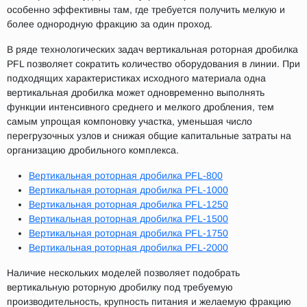
особенно эффективны там, где требуется получить мелкую и
более однородную фракцию за один проход.
В ряде технологических задач вертикальная роторная дробилка
PFL позволяет сократить количество оборудования в линии. При
подходящих характеристиках исходного материала одна
вертикальная дробилка может одновременно выполнять
функции интенсивного среднего и мелкого дробления, тем
самым упрощая компоновку участка, уменьшая число
перегрузочных узлов и снижая общие капитальные затраты на
организацию дробильного комплекса.
Вертикальная роторная дробилка PFL-800
Вертикальная роторная дробилка PFL-1000
Вертикальная роторная дробилка PFL-1250
Вертикальная роторная дробилка PFL-1500
Вертикальная роторная дробилка PFL-1750
Вертикальная роторная дробилка PFL-2000
Наличие нескольких моделей позволяет подобрать
вертикальную роторную дробилку под требуемую
производительность, крупность питания и желаемую фракцию