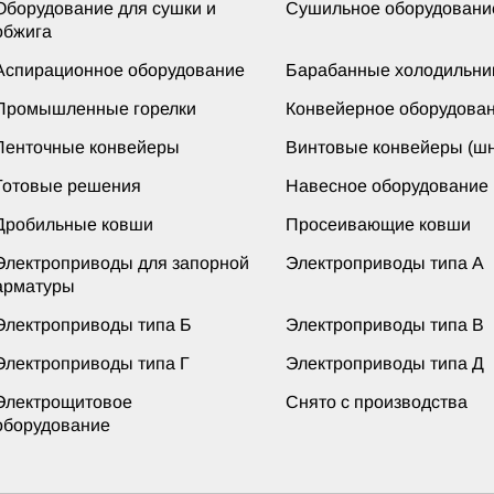
Оборудование для сушки и
Сушильное оборудовани
обжига
Аспирационное оборудование
Барабанные холодильни
Промышленные горелки
Конвейерное оборудова
Ленточные конвейеры
Винтовые конвейеры (шн
Готовые решения
Навесное оборудование
Дробильные ковши
Просеивающие ковши
Электроприводы для запорной
Электроприводы типа А
арматуры
Электроприводы типа Б
Электроприводы типа В
Электроприводы типа Г
Электроприводы типа Д
Электрощитовое
Снято с производства
оборудование