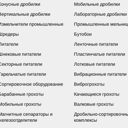
Конусные дробилки
Мобильные дробилки
Вертикальные дробилки
Лабораторные дробилки
Измельчители промышленные
Промышленные мельни
Шредеры
Бутобои
Питатели
Ленточные питатели
Шнековые питатели
Пластинчатые питатели
Секторные питатели
Лотковые питатели
Тарельчатые питатели
Вибрационные питатели
Сортировочное оборудование
Виброгрохоты
Барабанные грохоты
Качающиеся грохоты
Мобильные грохоты
Валковые грохоты
Магнитные сепараторы и
Дробильно-сортировочн
железоотделители
комплексы