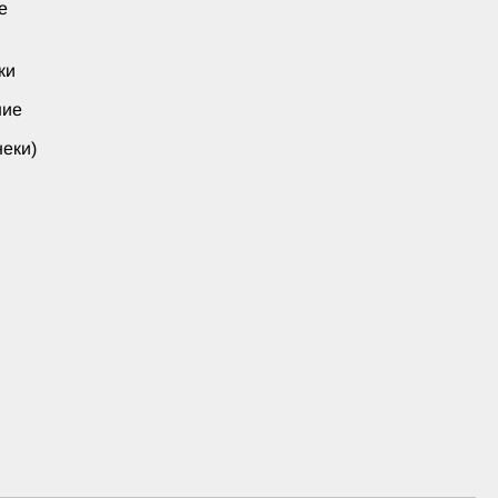
е
ки
ние
еки)