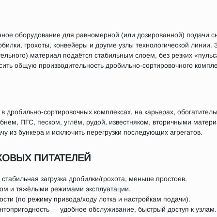
ое оборудование для равномерной (или дозированной) подачи сы
билки, грохоты, конвейеры и другие узлы технологической линии. 
тельного) материал подаётся стабильным слоем, без резких «пульс
ысить общую производительность дробильно-сортировочного компле
 в дробильно-сортировочных комплексах, на карьерах, обогатите
нем, ПГС, песком, углём, рудой, известняком, вторичными матери
у из бункера и исключить перегрузки последующих агрегатов.
КОВЫХ ПИТАТЕЛЕЙ
 стабильная загрузка дробилки/грохота, меньше простоев.
лом и тяжёлыми режимами эксплуатации.
ости (по режиму привода/ходу лотка и настройкам подачи).
нтопригодность — удобное обслуживание, быстрый доступ к узлам.