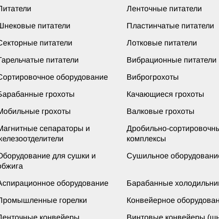
Питатели
Ленточные питатели
Шнековые питатели
Пластинчатые питатели
Секторные питатели
Лотковые питатели
Тарельчатые питатели
Вибрационные питатели
Сортировочное оборудование
Виброгрохоты
Барабанные грохоты
Качающиеся грохоты
Мобильные грохоты
Валковые грохоты
Магнитные сепараторы и
Дробильно-сортировочн
железоотделители
комплексы
Оборудование для сушки и
Сушильное оборудовани
обжига
Аспирационное оборудование
Барабанные холодильни
Промышленные горелки
Конвейерное оборудова
Ленточные конвейеры
Винтовые конвейеры (шн