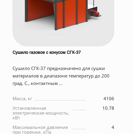
Сушило газовое с конусом СГК-37
Цик
Цик
Сушило СГК-37 предназначено для сушки
очи
материалов в диапазоне температур до 200
сли
град. С., контактным ...
Вн
кор
Масса, кг
4106
0
Пл
Установленная
10.78
цил
электрическая мощность,
кор
0
кВт
м²
й
Максимальное давление
4
Про
е
при горении. кПа
м³/