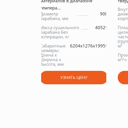
материалов в диапазоне
твер
темпера...
Вну
Диаметр
900
диам
барабана, мм
корп
Масса сушильного
4052*
Площ
барабана без
цил
аспирации, кг
част
(гру
Габаритные
6204х1276х1995*
м²
размеры:
Длина х
Прои
Ширина х
м³/ч
Высота, мм
УЗНАТЬ ЦЕНУ