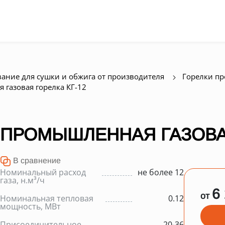
ание для сушки и обжига от производителя
Горелки п
газовая горелка КГ-12
ПРОМЫШЛЕННАЯ ГАЗОВАЯ
В сравнение
Номинальный расход
не более 12
газа, н.м³/ч
6
от
Номинальная тепловая
0.12
мощность, МВт
Присоединительное
20-36