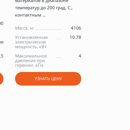
материалов в диапазоне
температур до 200 град. С.,
контактным ...
00
Масса, кг
4106
Установленная
10.78
ое
электрическая
мощность, кВт
.5
Максимальное
4
давление при
горении. кПа
УЗНАТЬ ЦЕНУ