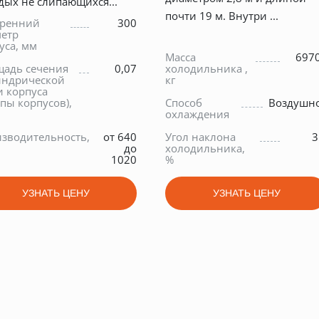
дых не слипающихся...
почти 19 м. Внутри ...
тренний
300
етр
уса, мм
Масса
697
адь сечения
0,07
холодильника ,
индрической
кг
и корпуса
ппы корпусов),
Способ
Воздушн
охлаждения
зводительность,
от 640
Угол наклона
3
до
холодильника,
1020
%
УЗНАТЬ ЦЕНУ
УЗНАТЬ ЦЕНУ