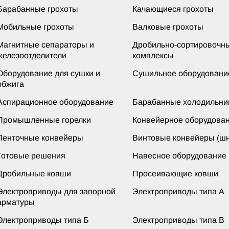
Барабанные грохоты
Качающиеся грохоты
Мобильные грохоты
Валковые грохоты
Магнитные сепараторы и
Дробильно-сортировочн
железоотделители
комплексы
Оборудование для сушки и
Сушильное оборудовани
обжига
Аспирационное оборудование
Барабанные холодильни
Промышленные горелки
Конвейерное оборудова
Ленточные конвейеры
Винтовые конвейеры (шн
Готовые решения
Навесное оборудование
Дробильные ковши
Просеивающие ковши
Электроприводы для запорной
Электроприводы типа А
арматуры
Электроприводы типа Б
Электроприводы типа В