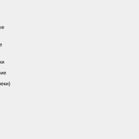
ые
е
ки
ние
еки)