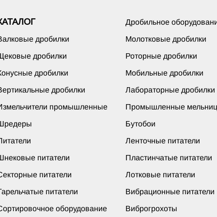
КАТАЛОГ
Дробильное оборудован
Валковые дробилки
Молотковые дробилки
Щековые дробилки
Роторные дробилки
Конусные дробилки
Мобильные дробилки
Вертикальные дробилки
Лабораторные дробилки
Измельчители промышленные
Промышленные мельни
Шредеры
Бутобои
Питатели
Ленточные питатели
Шнековые питатели
Пластинчатые питатели
Секторные питатели
Лотковые питатели
Тарельчатые питатели
Вибрационные питатели
Сортировочное оборудование
Виброгрохоты