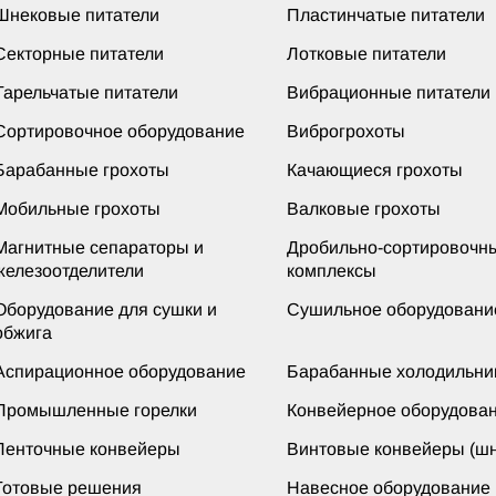
Шнековые питатели
Пластинчатые питатели
Секторные питатели
Лотковые питатели
Тарельчатые питатели
Вибрационные питатели
Сортировочное оборудование
Виброгрохоты
Барабанные грохоты
Качающиеся грохоты
Мобильные грохоты
Валковые грохоты
Магнитные сепараторы и
Дробильно-сортировочн
железоотделители
комплексы
Оборудование для сушки и
Сушильное оборудовани
обжига
Аспирационное оборудование
Барабанные холодильни
Промышленные горелки
Конвейерное оборудова
Ленточные конвейеры
Винтовые конвейеры (шн
Готовые решения
Навесное оборудование