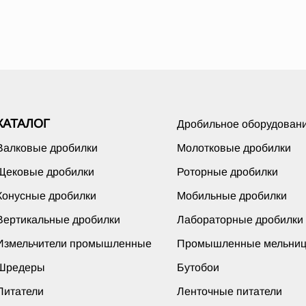
КАТАЛОГ
Дробильное оборудован
Валковые дробилки
Молотковые дробилки
Щековые дробилки
Роторные дробилки
Конусные дробилки
Мобильные дробилки
Вертикальные дробилки
Лабораторные дробилки
Измельчители промышленные
Промышленные мельни
Шредеры
Бутобои
Питатели
Ленточные питатели