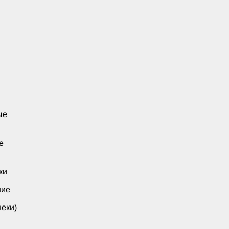
ые
е
ки
ние
еки)