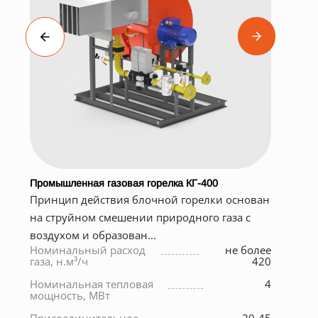
Промышленная газовая горелка КГ-400
Бар
Принцип действия блочной горелки основан
Осн
на струйном смешении природного газа с
бар
воздухом и образован...
м. 
0
Номинальный расход
не более
газа, н.м³/ч
420
Мас
кг
0
Номинальная тепловая
4
мощность, МВт
Спо