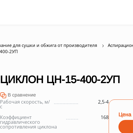
ание для сушки и обжига от производителя
Аспирацио
400-2УП
ЦИКЛОН ЦН-15-400-2УП
В сравнение
Рабочая скорость, м/
2,5-4
с
Цена 
Коэффициент
168
гидравлического
сопротивления циклона