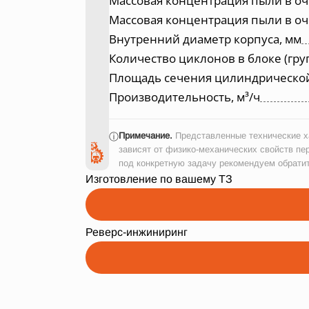
Массовая концентрация пыли в оч
Массовая концентрация пыли в оч
Внутренний диаметр корпуса, мм
Количество циклонов в блоке (гру
Площадь сечения цилиндрической ч
Производительность, м³/ч
Примечание.
Представленные технические ха
ⓘ
зависят от физико-механических свойств пе
под конкретную задачу рекомендуем обрати
Изготовление по вашему ТЗ
Реверс-инжиниринг