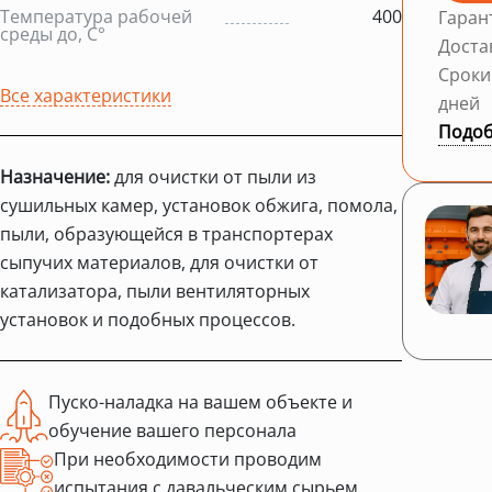
Температура рабочей
400
Гаран
среды до, С°
Доста
Сроки
Все характеристики
дней
Подоб
Назначение:
для очистки от пыли из
сушильных камер, установок обжига, помола,
пыли, образующейся в транспортерах
сыпучих материалов, для очистки от
катализатора, пыли вентиляторных
установок и подобных процессов.
Пуско-наладка на вашем объекте и
обучение вашего персонала
При необходимости проводим
испытания с давальческим сырьем