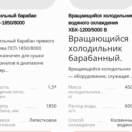
ильный барабан
Вращающийся холодильни
-1850/8000
водяного охлаждения
ХБК-1200/5000 В
Вращающийся
льный барабан прямого
холодильник
ева ПСП-1850/8000
барабанный.
назначен для сушки
риалов в диапазоне
Вращающийся холодильник
р...
— оборудование, служащее ..
ость
1,5*
Масса
45
ения печи,
холодильника ,
мин
кг
етр
1850
Расход воды,
60
бана, мм
л/ч
евое
Лепестковое
Способ
Косвенн
тнение
охлаждения
водян