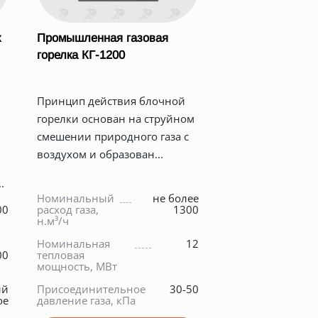
к
Промышленная газовая
горелка КГ-1200
Принцип действия блочной
горелки основан на струйном
смешении природного газа с
воздухом и образован...
.
Номинальный
не более
00
расход газа,
1300
н.м³/ч
Номинальная
12
00
тепловая
мощность, МВт
ый
Присоединительное
30-50
ое
давление газа, кПа