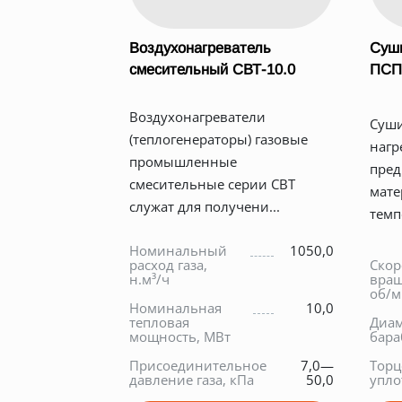
Воздухонагреватель
Суш
смесительный СВТ-10.0
ПСП
Воздухонагреватели
Суши
(теплогенераторы) газовые
нагр
промышленные
пред
смесительные серии СВТ
мате
служат для получени...
темпе
Номинальный
1050,0
расход газа,
Скор
н.м³/ч
вращ
об/
Номинальная
10,0
тепловая
Диам
мощность, МВт
бара
Присоединительное
7,0—
Торц
давление газа, кПа
50,0
упло