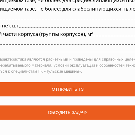
ищаемом газе, не более: для среднеслипающихся пыл
ищаемом газе, не более: для слабослипающихся пылей
ппе), шт
асти корпуса (группы корпусов), м²
рактеристики являются расчетными и приведены для справочных целей
рерабатываемого материала, условий эксплуатации и особенностей техн
ться к специалистам ГК «Тульские машины».
ОТПРАВИТЬ ТЗ
ОБСУДИТЬ ЗАДАЧУ