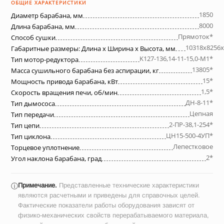
ОБЩИЕ ХАРАКТЕРИСТИКИ
1850
Диаметр барабана, мм
8000
Длина барабана, мм
Прямоток*
Способ сушки
10318х8256х
Габаритные размеры: Длина х Ширина х Высота, мм
K127-136,14-11-15,0-М1*
Тип мотор-редуктора
13805*
Масса сушильного барабана без аспирации, кг
15*
Мощность привода барабана, кВт
1,5*
Скорость вращения печи, об/мин
ДН-8-11*
Тип дымососа
Цепная
Тип передачи
2-ПР-38,1-254*
Тип цепи
ЦН15-500-4УП*
Тип циклона
Лепестковое
Торцевое уплотнение
2*
Угол наклона барабана, град
Примечание.
Представленные технические характеристики
ⓘ
являются расчетными и приведены для справочных целей.
Фактические показатели работы оборудования зависят от
физико-механических свойств перерабатываемого материала,