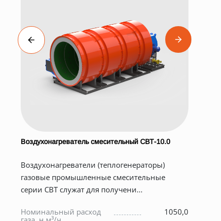
Воздухонагреватель смесительный СВТ-10.0
Бар
Воздухонагреватели (теплогенераторы)
Осн
газовые промышленные смесительные
бар
серии СВТ служат для получени...
м. 
0
Номинальный расход
1050,0
7
газа, н.м³/ч
Мас