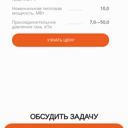
кг
Номинальная тепловая
10,0
мощность, МВт
Спо
о
Присоединительное
7,0—50,0
Уго
0
давление газа, кПа
хол
УЗНАТЬ ЦЕНУ
ОБСУДИТЬ ЗАДАЧУ