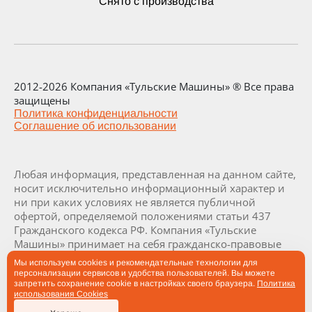
Снято с производства
2012-2026 Компания «Тульские Машины» ® Все права
защищены
Политика конфиденциальности
Соглашение об использовании
Любая информация, представленная на данном сайте,
носит исключительно информационный характер и
ни при каких условиях не является публичной
офертой, определяемой положениями статьи 437
Гражданского кодекса РФ. Компания «Тульские
Машины» принимает на себя гражданско-правовые
обязательства исключительно в результате отдельно
Мы используем cookies и рекомендательные технологии для
и специально совершенных сделок. Визуализация и
персонализации сервисов и удобства пользователей. Вы можете
комплектация заводов и их составляющих являются
запретить сохранение cookie в настройках своего браузера.
Политика
использования Cookies
проектными и могут быть изменены в ходе