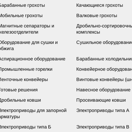
Барабанные грохоты
Качающиеся грохоты
Мобильные грохоты
Валковые грохоты
Магнитные сепараторы и
Дробильно-сортировочн
железоотделители
комплексы
Оборудование для сушки и
Сушильное оборудовани
обжига
Аспирационное оборудование
Барабанные холодильни
Промышленные горелки
Конвейерное оборудова
Ленточные конвейеры
Винтовые конвейеры (шн
Готовые решения
Навесное оборудование
Дробильные ковши
Просеивающие ковши
Электроприводы для запорной
Электроприводы типа А
арматуры
Электроприводы типа Б
Электроприводы типа В