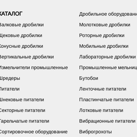
КАТАЛОГ
Дробильное оборудован
Валковые дробилки
Молотковые дробилки
Щековые дробилки
Роторные дробилки
Конусные дробилки
Мобильные дробилки
Вертикальные дробилки
Лабораторные дробилки
Измельчители промышленные
Промышленные мельни
Шредеры
Бутобои
Питатели
Ленточные питатели
Шнековые питатели
Пластинчатые питатели
Секторные питатели
Лотковые питатели
Тарельчатые питатели
Вибрационные питатели
Сортировочное оборудование
Виброгрохоты