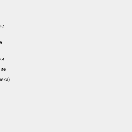
ые
е
ки
ние
еки)