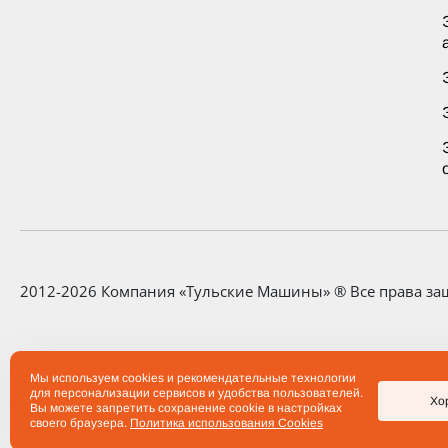
2012-2026 Компания «Тульские Машины» ® Все права з
Любая информация, представленная на данном сайте, н
определяемой положениями статьи 437 Гражданского ко
Мы используем cookies и рекомендательные технологии
для персонализации сервисов и удобства пользователей.
результате отдельно и специально совершенных сделок.
Хо
Вы можете запретить сохранение cookie в настройках
производства заводов по согласованию с заказчиком.
своего браузера.
Политика использования Cookies