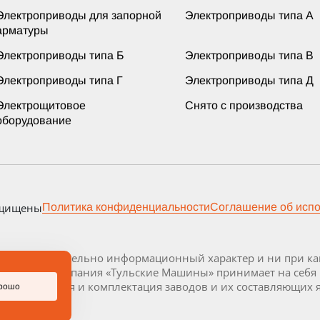
Электроприводы для запорной
Электроприводы типа А
арматуры
Электроприводы типа Б
Электроприводы типа В
Электроприводы типа Г
Электроприводы типа Д
Электрощитовое
Снято с производства
оборудование
ащищены
Политика конфиденциальности
Соглашение об исп
осит исключительно информационный характер и ни при как
декса РФ. Компания «Тульские Машины» принимает на себя
 Визуализация и комплектация заводов и их составляющих 
рошо