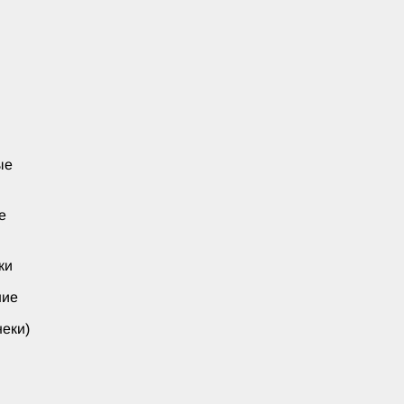
ые
е
ки
ние
еки)