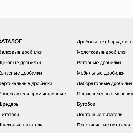
КАТАЛОГ
Дробильное оборудован
Валковые дробилки
Молотковые дробилки
Щековые дробилки
Роторные дробилки
Конусные дробилки
Мобильные дробилки
Вертикальные дробилки
Лабораторные дробилки
Измельчители промышленные
Промышленные мельни
Шредеры
Бутобои
Питатели
Ленточные питатели
Шнековые питатели
Пластинчатые питатели