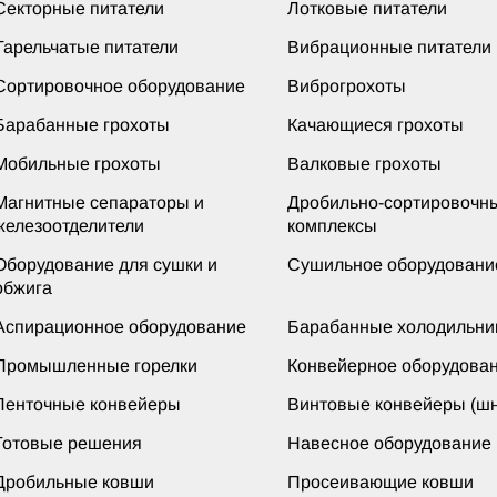
Секторные питатели
Лотковые питатели
Тарельчатые питатели
Вибрационные питатели
Сортировочное оборудование
Виброгрохоты
Барабанные грохоты
Качающиеся грохоты
Мобильные грохоты
Валковые грохоты
Магнитные сепараторы и
Дробильно-сортировочн
железоотделители
комплексы
Оборудование для сушки и
Сушильное оборудовани
обжига
Аспирационное оборудование
Барабанные холодильни
Промышленные горелки
Конвейерное оборудова
Ленточные конвейеры
Винтовые конвейеры (шн
Готовые решения
Навесное оборудование
Дробильные ковши
Просеивающие ковши