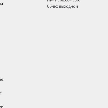
Пн-пт: 08:00-17:00
цы
Сб-вс: выходной
ые
е
ки