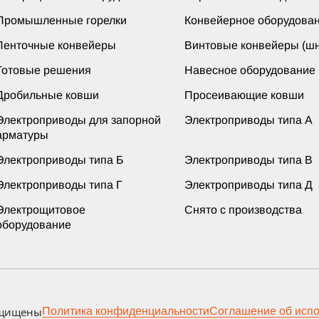
Промышленные горелки
Конвейерное оборудова
Ленточные конвейеры
Винтовые конвейеры (шн
Готовые решения
Навесное оборудование
Дробильные ковши
Просеивающие ковши
Электроприводы для запорной
Электроприводы типа А
арматуры
Электроприводы типа Б
Электроприводы типа В
Электроприводы типа Г
Электроприводы типа Д
Электрощитовое
Снято с производства
оборудование
ащищены
Политика конфиденциальности
Соглашение об исп