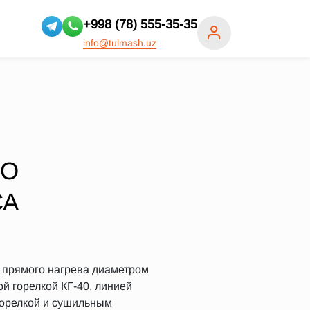
+998 (78) 555-35-35
info@tulmash.uz
ПО
СА
н прямого нагрева диаметром
й горелкой КГ-40, линией
горелкой и сушильным