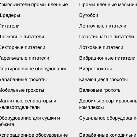
Измельчители промышленные
Промышленные мельни
Шредеры
Бутобои
Питатели
Ленточные питатели
Шнековые питатели
Пластинчатые питатели
Секторные питатели
Лотковые питатели
Тарельчатые питатели
Вибрационные питатели
Сортировочное оборудование
Виброгрохоты
Барабанные грохоты
Качающиеся грохоты
Мобильные грохоты
Валковые грохоты
Магнитные сепараторы и
Дробильно-сортировочн
железоотделители
комплексы
Оборудование для сушки и
Сушильное оборудовани
обжига
Аспирационное оборудование
Барабанные холодильни