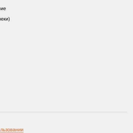
ние
еки)
ользовании