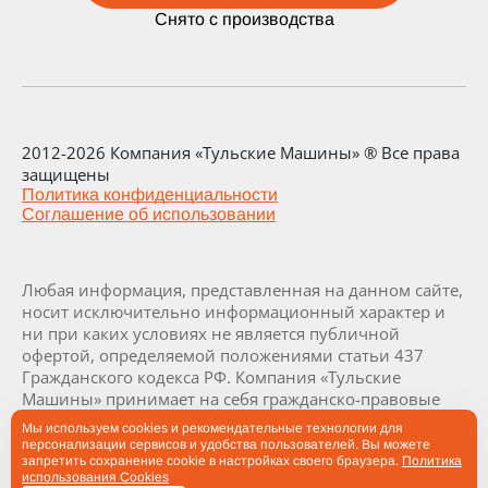
Снято с производства
2012-2026 Компания «Тульские Машины» ® Все права
защищены
Политика конфиденциальности
Соглашение об использовании
Любая информация, представленная на данном сайте,
носит исключительно информационный характер и
ни при каких условиях не является публичной
офертой, определяемой положениями статьи 437
Гражданского кодекса РФ. Компания «Тульские
Машины» принимает на себя гражданско-правовые
обязательства исключительно в результате отдельно
Мы используем cookies и рекомендательные технологии для
и специально совершенных сделок. Визуализация и
персонализации сервисов и удобства пользователей. Вы можете
комплектация заводов и их составляющих являются
запретить сохранение cookie в настройках своего браузера.
Политика
использования Cookies
проектными и могут быть изменены в ходе