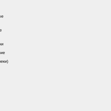
ые
е
ки
ние
еки)