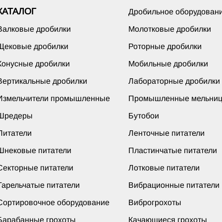
КАТАЛОГ
Дробильное оборудован
Валковые дробилки
Молотковые дробилки
Щековые дробилки
Роторные дробилки
Конусные дробилки
Мобильные дробилки
Вертикальные дробилки
Лабораторные дробилки
Измельчители промышленные
Промышленные мельни
Шредеры
Бутобои
Питатели
Ленточные питатели
Шнековые питатели
Пластинчатые питатели
Секторные питатели
Лотковые питатели
Тарельчатые питатели
Вибрационные питатели
Сортировочное оборудование
Виброгрохоты
Барабанные грохоты
Качающиеся грохоты