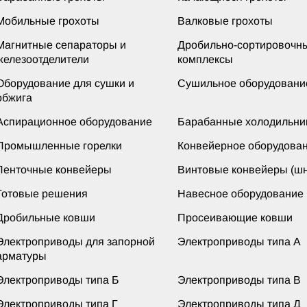
Мобильные грохоты
Валковые грохоты
Магнитные сепараторы и
Дробильно-сортировочн
железоотделители
комплексы
Оборудование для сушки и
Сушильное оборудовани
обжига
Аспирационное оборудование
Барабанные холодильни
Промышленные горелки
Конвейерное оборудова
Ленточные конвейеры
Винтовые конвейеры (шн
Готовые решения
Навесное оборудование
Дробильные ковши
Просеивающие ковши
Электроприводы для запорной
Электроприводы типа А
арматуры
Электроприводы типа Б
Электроприводы типа В
Электроприводы типа Г
Электроприводы типа Д