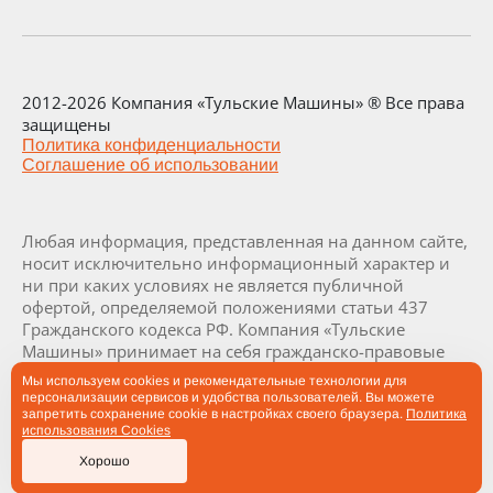
2012-2026 Компания «Тульские Машины» ® Все права
защищены
Политика конфиденциальности
Соглашение об использовании
Любая информация, представленная на данном сайте,
носит исключительно информационный характер и
ни при каких условиях не является публичной
офертой, определяемой положениями статьи 437
Гражданского кодекса РФ. Компания «Тульские
Машины» принимает на себя гражданско-правовые
обязательства исключительно в результате отдельно
Мы используем cookies и рекомендательные технологии для
и специально совершенных сделок. Визуализация и
персонализации сервисов и удобства пользователей. Вы можете
комплектация заводов и их составляющих являются
запретить сохранение cookie в настройках своего браузера.
Политика
использования Cookies
проектными и могут быть изменены в ходе
производства заводов по согласованию с заказчиком.
Хорошо