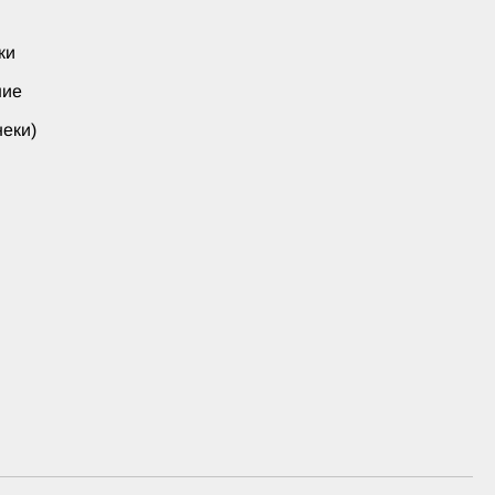
ки
ние
еки)