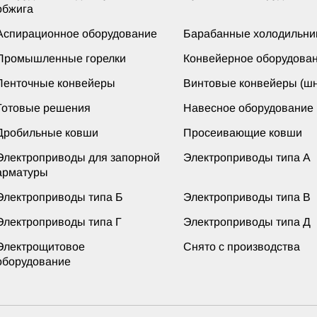
обжига
Аспирационное оборудование
Барабанные холодильни
Промышленные горелки
Конвейерное оборудова
Ленточные конвейеры
Винтовые конвейеры (шн
Готовые решения
Навесное оборудование
Дробильные ковши
Просеивающие ковши
Электроприводы для запорной
Электроприводы типа А
арматуры
Электроприводы типа Б
Электроприводы типа В
Электроприводы типа Г
Электроприводы типа Д
Электрощитовое
Снято с производства
оборудование