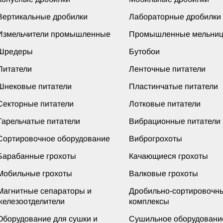
Вертикальные дробилки
Лабораторные дробилки
Измельчители промышленные
Промышленные мельни
Шредеры
Бутобои
Питатели
Ленточные питатели
Шнековые питатели
Пластинчатые питатели
Секторные питатели
Лотковые питатели
Тарельчатые питатели
Вибрационные питатели
Сортировочное оборудование
Виброгрохоты
Барабанные грохоты
Качающиеся грохоты
Мобильные грохоты
Валковые грохоты
Магнитные сепараторы и
Дробильно-сортировочн
железоотделители
комплексы
Оборудование для сушки и
Сушильное оборудовани