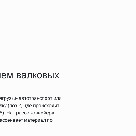
ием валковых
агрузки- автотранспорт или
у (поз.2), где происходит
5). На трассе конвейера
рассеивает материал по