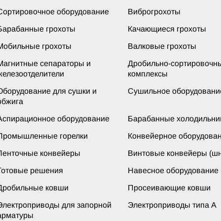
Сортировочное оборудование
Виброгрохоты
Барабанные грохоты
Качающиеся грохоты
Мобильные грохоты
Валковые грохоты
Магнитные сепараторы и
Дробильно-сортировочн
железоотделители
комплексы
Оборудование для сушки и
Сушильное оборудовани
обжига
Аспирационное оборудование
Барабанные холодильни
Промышленные горелки
Конвейерное оборудова
Ленточные конвейеры
Винтовые конвейеры (шн
Готовые решения
Навесное оборудование
Дробильные ковши
Просеивающие ковши
Электроприводы для запорной
Электроприводы типа А
арматуры