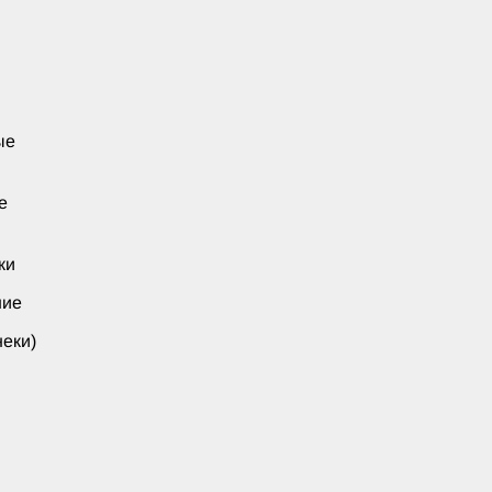
ые
е
ки
ние
еки)