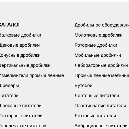
КАТАЛОГ
Дробильное оборудован
Валковые дробилки
Молотковые дробилки
Щековые дробилки
Роторные дробилки
Конусные дробилки
Мобильные дробилки
Вертикальные дробилки
Лабораторные дробилки
Измельчители промышленные
Промышленные мельни
Шредеры
Бутобои
Питатели
Ленточные питатели
Шнековые питатели
Пластинчатые питатели
Секторные питатели
Лотковые питатели
Тарельчатые питатели
Вибрационные питатели