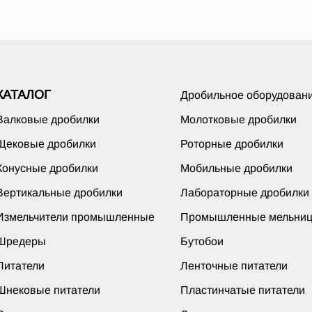
КАТАЛОГ
Дробильное оборудован
Валковые дробилки
Молотковые дробилки
Щековые дробилки
Роторные дробилки
Конусные дробилки
Мобильные дробилки
Вертикальные дробилки
Лабораторные дробилки
Измельчители промышленные
Промышленные мельни
Шредеры
Бутобои
Питатели
Ленточные питатели
Шнековые питатели
Пластинчатые питатели