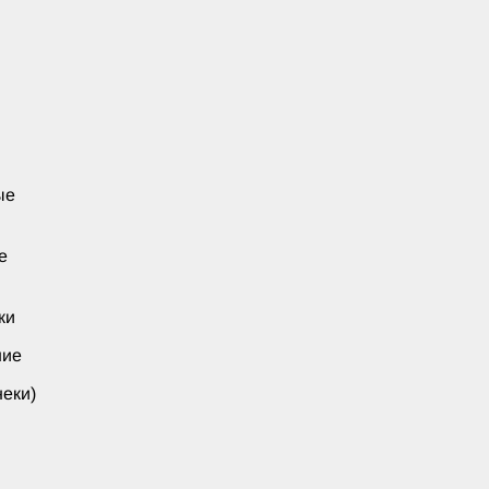
ые
е
ки
ние
еки)