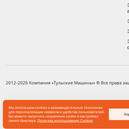
2012-2026 Компания «Тульские Машины» ® Все права з
Любая информация, представленная на данном сайте, н
Мы используем cookies и рекомендательные технологии
определяемой положениями статьи 437 Гражданского ко
для персонализации сервисов и удобства пользователей.
результате отдельно и специально совершенных сделок.
Хо
Вы можете запретить сохранение cookie в настройках
производства заводов по согласованию с заказчиком.
своего браузера.
Политика использования Cookies