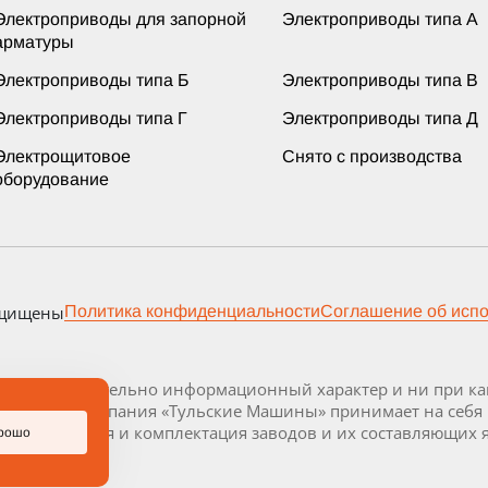
Электроприводы для запорной
Электроприводы типа А
арматуры
Электроприводы типа Б
Электроприводы типа В
Электроприводы типа Г
Электроприводы типа Д
Электрощитовое
Снято с производства
оборудование
ащищены
Политика конфиденциальности
Соглашение об исп
осит исключительно информационный характер и ни при как
декса РФ. Компания «Тульские Машины» принимает на себя
 Визуализация и комплектация заводов и их составляющих 
рошо