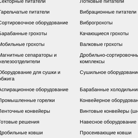
Секторные питатели
Лотковые питатели
Тарельчатые питатели
Вибрационные питатели
Сортировочное оборудование
Виброгрохоты
Барабанные грохоты
Качающиеся грохоты
Мобильные грохоты
Валковые грохоты
Магнитные сепараторы и
Дробильно-сортировочн
железоотделители
комплексы
Оборудование для сушки и
Сушильное оборудовани
обжига
Аспирационное оборудование
Барабанные холодильни
Промышленные горелки
Конвейерное оборудова
Ленточные конвейеры
Винтовые конвейеры (шн
Готовые решения
Навесное оборудование
Дробильные ковши
Просеивающие ковши