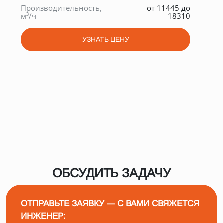
5
Производительность,
от 11445 до
Шир
м³/ч
18310
мм
УЗНАТЬ ЦЕНУ
ОБСУДИТЬ ЗАДАЧУ
ОТПРАВЬТЕ ЗАЯВКУ — С ВАМИ СВЯЖЕТСЯ
ИНЖЕНЕР: