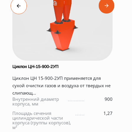
Циклон ЦН-15-900-2УП
Суш
Суш
Циклон ЦН 15-900-2УП применяется для
ПСП
сухой очистки газов и воздуха от твердых не
мат
слипающ...
Диа
Внутренний диаметр
900
мм
корпуса, мм
Мас
0
Площадь сечения
1,27
бар
цилиндрической части
кг
корпуса (группы корпусов),
е
м²
Га
раз