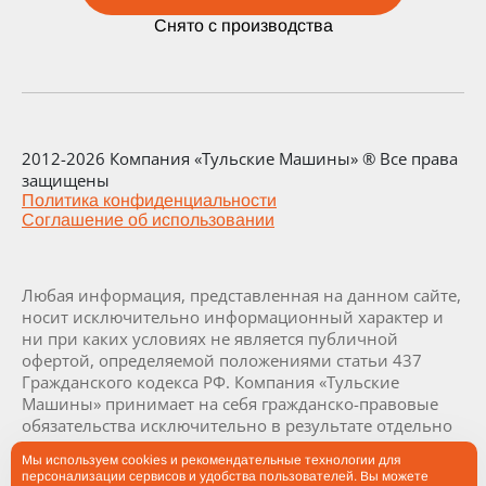
Снято с производства
2012-2026 Компания «Тульские Машины» ® Все права
защищены
Политика конфиденциальности
Соглашение об использовании
Любая информация, представленная на данном сайте,
носит исключительно информационный характер и
ни при каких условиях не является публичной
офертой, определяемой положениями статьи 437
Гражданского кодекса РФ. Компания «Тульские
Машины» принимает на себя гражданско-правовые
обязательства исключительно в результате отдельно
и специально совершенных сделок. Визуализация и
Мы используем cookies и рекомендательные технологии для
комплектация заводов и их составляющих являются
персонализации сервисов и удобства пользователей. Вы можете