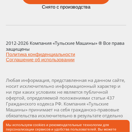
Снято с производства
2012-2026 Компания «Тульские Машины» ® Все права
защищены
Политика конфиденциальности
Соглашение об использовании
Любая информация, представленная на данном сайте,
носит исключительно информационный характер и
ни при каких условиях не является публичной
офертой, определяемой положениями статьи 437
Гражданского кодекса РФ. Компания «Тульские
Машины» принимает на себя гражданско-правовые
обязательства исключительно в результате отдельно
и специально совершенных сделок. Визуализация и
Мы используем cookies и рекомендательные технологии для
комплектация заводов и их составляющих являются
персонализации сервисов и удобства пользователей. Вы можете