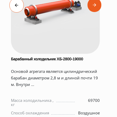
Барабанный холодильник ХБ-2800-19000
Суш
Суш
Основой агрегата является цилиндрический
ПСП
барабан диаметром 2,8 м и длиной почти 19
мат
м. Внутри ...
0
Диа
мм
7
Масса холодильника ,
69700
Мас
кг
бар
кг
Способ охлаждения
Воздушное
Габ