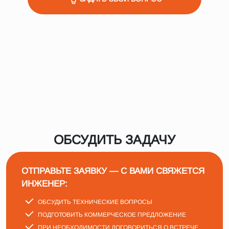
интенсивный и быстрый отвод тепла, что особенно
важно при работе с высокотемпературными
материалами (например, клинкером выше 1000 °C).
Это позволяет сократить длину холодильника и
повысить эффективность всего процесса.
ОБСУДИТЬ ЗАДАЧУ
ОТПРАВЬТЕ ЗАЯВКУ — С ВАМИ СВЯЖЕТСЯ
ИНЖЕНЕР:
ОБСУДИТЬ ТЕХНИЧЕСКИЕ ВОПРОСЫ
ПОДГОТОВИТЬ КОММЕРЧЕСКОЕ ПРЕДЛОЖЕНИЕ
ПРИ НЕОБХОДИМОСТИ ДОГОВОРИТЬСЯ О ВСТРЕЧЕ