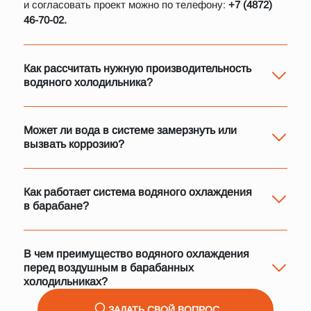
и согласовать проект можно по телефону:
+7 (4872)
46-70-02.
Как рассчитать нужную производительность
водяного холодильника?
Производительность зависит от массы материала, его
начальной температуры и требуемого конечного
значения. Наши инженеры проводят
Может ли вода в системе замерзнуть или
теплотехнический расчет на основе ваших
вызвать коррозию?
параметров - достаточно отправить техническое
Нет - система проектируется с учетом климатических
задание или данные с сушилки/печи.
условий. Для защиты от коррозии используются
качественные стали (09Г2С), а вода может быть
Как работает система водяного охлаждения
подготовленной (с добавками против коррозии). Мы
в барабане?
рекомендуем регулярный контроль качества
Вода подается в герметичную рубашку, окружающую
теплоносителя.
вращающийся барабан. Она забирает тепло от
нагретого материала, а затем циркулирует по
В чем преимущество водяного охлаждения
замкнутому контуру с помощью насосов. Это
перед воздушным в барабанных
исключает расход воды и позволяет использовать её
холодильниках?
Водяное охлаждение обеспечивает более
повторно.
ЗАДАТЬ СВОЙ ВОПРОС