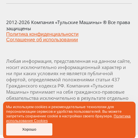
2012-2026 Компания «Тульские Машины» ® Все права
защищены
Политика конфиденциальности
Соглашение об использовании
Любая информация, представленная на данном сайте,
носит исключительно информационный характер и
ни при каких условиях не является публичной
офертой, определяемой положениями статьи 437
Гражданского кодекса РФ. Компания «Тульские
Машины» принимает на себя гражданско-правовые
обязательства исключительно в результате отдельно
и специально совершенных сделок. Визуализация и
Мы используем cookies и рекомендательные технологии для
комплектация заводов и их составляющих являются
персонализации сервисов и удобства пользователей. Вы можете
проектными и могут быть изменены в ходе
запретить сохранение cookie в настройках своего браузера.
Политика
использования Cookies
производства заводов по согласованию с заказчиком.
Хорошо