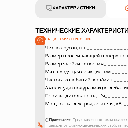
ХАРАКТЕРИСТИКИ
ТЕХНИЧЕСКИЕ ХАРАКТЕРИСТИ
ОБЩИЕ ХАРАКТЕРИСТИКИ
Число ярусов, шт.
Размер просеивающей поверхност
Размер ячейки сетки, мм
Max. входящая фракция, мм
Частота колебаний, кол/мин
Амплитуда (полуразмах) колебани
Производительность, т/ч
Мощность электродвигателя, кВт
Примечание.
Представленные технические ха
ⓘ
зависят от физико-механических свойств пе