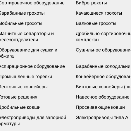
Сортировочное оборудование
Виброгрохоты
Барабанные грохоты
Качающиеся грохоты
Мобильные грохоты
Валковые грохоты
Магнитные сепараторы и
Дробильно-сортировочн
железоотделители
комплексы
Оборудование для сушки и
Сушильное оборудовани
обжига
Аспирационное оборудование
Барабанные холодильни
Промышленные горелки
Конвейерное оборудова
Ленточные конвейеры
Винтовые конвейеры (шн
Готовые решения
Навесное оборудование
Дробильные ковши
Просеивающие ковши
Электроприводы для запорной
Электроприводы типа А
арматуры