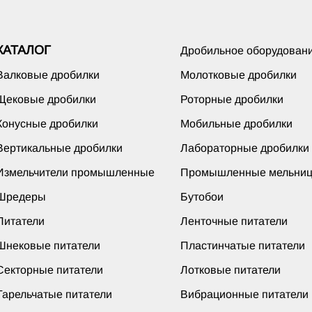
КАТАЛОГ
Дробильное оборудован
Валковые дробилки
Молотковые дробилки
Щековые дробилки
Роторные дробилки
Конусные дробилки
Мобильные дробилки
Вертикальные дробилки
Лабораторные дробилки
Измельчители промышленные
Промышленные мельни
Шредеры
Бутобои
Питатели
Ленточные питатели
Шнековые питатели
Пластинчатые питатели
Секторные питатели
Лотковые питатели
Тарельчатые питатели
Вибрационные питатели