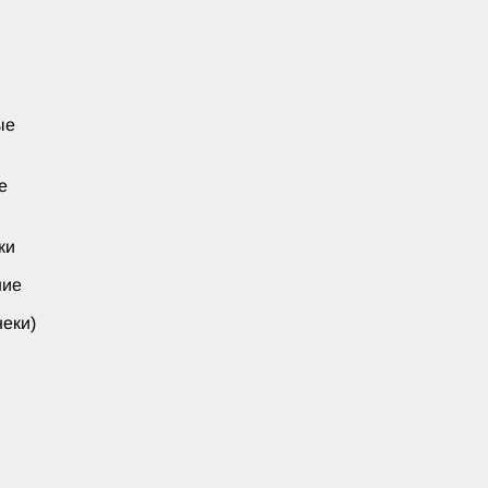
ые
е
ки
ние
еки)