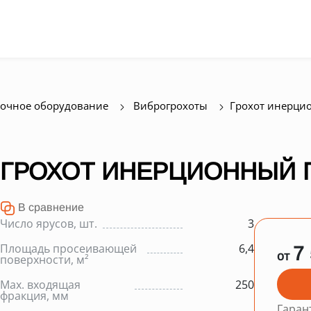
очное оборудование
Виброгрохоты
Грохот инерци
ГРОХОТ ИНЕРЦИОННЫЙ Г
В сравнение
Число ярусов, шт.
3
Площадь просеивающей
6,4
7
от
поверхности, м²
Max. входящая
250
фракция, мм
Гаран