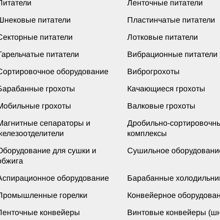
Питатели
Ленточные питатели
Шнековые питатели
Пластинчатые питатели
Секторные питатели
Лотковые питатели
Тарельчатые питатели
Вибрационные питатели
Сортировочное оборудование
Виброгрохоты
Барабанные грохоты
Качающиеся грохоты
Мобильные грохоты
Валковые грохоты
Магнитные сепараторы и
Дробильно-сортировочн
железоотделители
комплексы
Оборудование для сушки и
Сушильное оборудовани
обжига
Аспирационное оборудование
Барабанные холодильни
Промышленные горелки
Конвейерное оборудова
Ленточные конвейеры
Винтовые конвейеры (шн