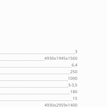
3
4930х1945х1560
6,4
250
1000
3-3,5
180
15
4930х2959х1400