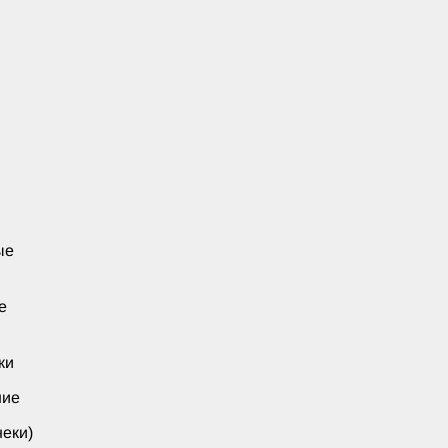
ые
е
ки
ние
еки)