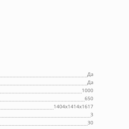
Да
Да
1000
650
1404х1414х1617
3
30