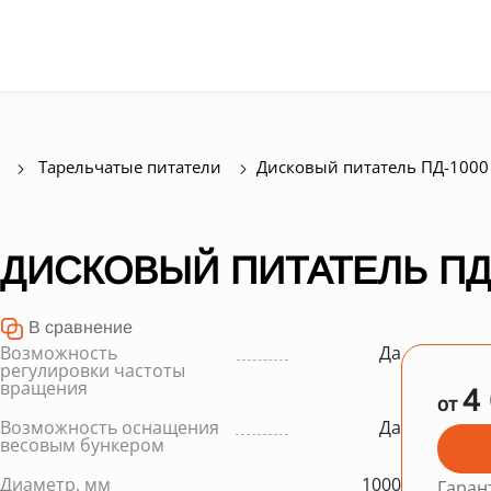
Тарельчатые питатели
Дисковый питатель ПД-1000
ДИСКОВЫЙ ПИТАТЕЛЬ ПД
В сравнение
Возможность
Да
регулировки частоты
вращения
4
от
Возможность оснащения
Да
весовым бункером
Диаметр, мм
1000
Гаран