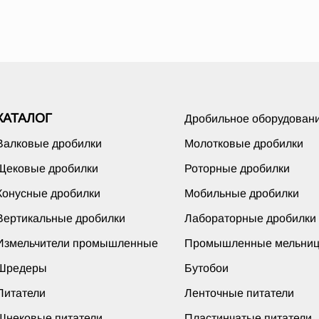
КАТАЛОГ
Дробильное оборудован
Валковые дробилки
Молотковые дробилки
Щековые дробилки
Роторные дробилки
Конусные дробилки
Мобильные дробилки
Вертикальные дробилки
Лабораторные дробилки
Измельчители промышленные
Промышленные мельни
Шредеры
Бутобои
Питатели
Ленточные питатели
Шнековые питатели
Пластинчатые питатели