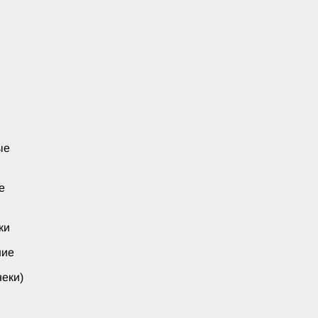
ые
е
ки
ние
еки)