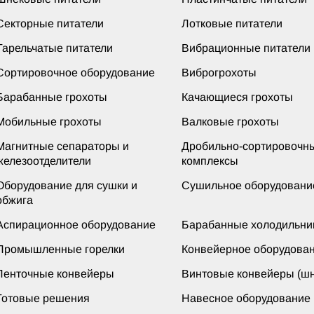
Секторные питатели
Лотковые питатели
Тарельчатые питатели
Вибрационные питатели
Сортировочное оборудование
Виброгрохоты
Барабанные грохоты
Качающиеся грохоты
Мобильные грохоты
Валковые грохоты
Магнитные сепараторы и
Дробильно-сортировочн
железоотделители
комплексы
Оборудование для сушки и
Сушильное оборудовани
обжига
Аспирационное оборудование
Барабанные холодильни
Промышленные горелки
Конвейерное оборудова
Ленточные конвейеры
Винтовые конвейеры (шн
Готовые решения
Навесное оборудование