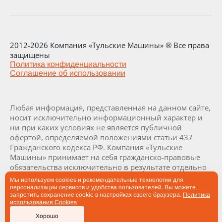
2012-2026 Компания «Тульские Машины» ® Все права
защищены
Политика конфиденциальности
Соглашение об использовании
Любая информация, представленная на данном сайте,
носит исключительно информационный характер и
ни при каких условиях не является публичной
офертой, определяемой положениями статьи 437
Гражданского кодекса РФ. Компания «Тульские
Машины» принимает на себя гражданско-правовые
обязательства исключительно в результате отдельно
и специально совершенных сделок. Визуализация и
Мы используем cookies и рекомендательные технологии для
комплектация заводов и их составляющих являются
персонализации сервисов и удобства пользователей. Вы можете
запретить сохранение cookie в настройках своего браузера.
Политика
проектными и могут быть изменены в ходе
использования Cookies
производства заводов по согласованию с заказчиком.
Хорошо