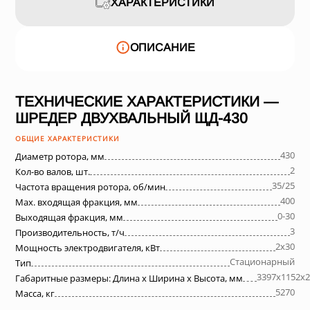
ХАРАКТЕРИСТИКИ
ОПИСАНИЕ
ТЕХНИЧЕСКИЕ ХАРАКТЕРИСТИКИ —
ШРЕДЕР ДВУХВАЛЬНЫЙ ЩД-430
ОБЩИЕ ХАРАКТЕРИСТИКИ
430
Диаметр ротора, мм
2
Кол-во валов, шт.
35/25
Частота вращения ротора, об/мин
400
Max. входящая фракция, мм
0-30
Выходящая фракция, мм
3
Производительность, т/ч
2х30
Мощность электродвигателя, кВт
Стационарный
Тип
3397х1152х2
Габаритные размеры: Длина х Ширина х Высота, мм
5270
Масса, кг