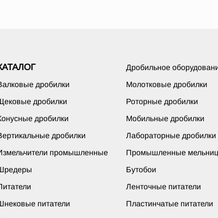
КАТАЛОГ
Дробильное оборудован
Валковые дробилки
Молотковые дробилки
Щековые дробилки
Роторные дробилки
Конусные дробилки
Мобильные дробилки
Вертикальные дробилки
Лабораторные дробилки
Измельчители промышленные
Промышленные мельни
Шредеры
Бутобои
Питатели
Ленточные питатели
Шнековые питатели
Пластинчатые питатели