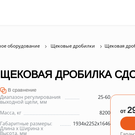
ое оборудование
Щековые дробилки
Щековая дроб
ЩЕКОВАЯ ДРОБИЛКА СДС-2
В сравнение
Диапазон регулирования
25-60
выходной щели, мм
2
от
Масса, кг
8200
Габаритные размеры:
1934х2252х1646
Длина х Ширина х
Высота, мм
Гаран