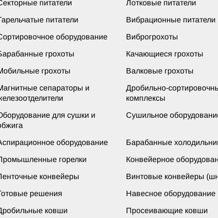
Секторные питатели
Лотковые питатели
Тарельчатые питатели
Вибрационные питатели
Сортировочное оборудование
Виброгрохоты
Барабанные грохоты
Качающиеся грохоты
Мобильные грохоты
Валковые грохоты
Магнитные сепараторы и
Дробильно-сортировочн
железоотделители
комплексы
Оборудование для сушки и
Сушильное оборудовани
обжига
Аспирационное оборудование
Барабанные холодильни
Промышленные горелки
Конвейерное оборудова
Ленточные конвейеры
Винтовые конвейеры (шн
Готовые решения
Навесное оборудование
Дробильные ковши
Просеивающие ковши