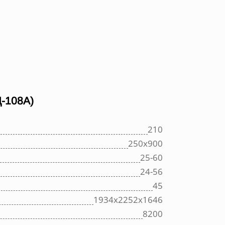
-108А)
210
250х900
25-60
24-56
45
1934х2252х1646
8200