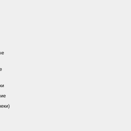
ые
е
ки
ние
еки)