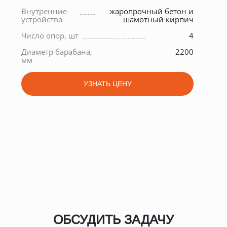
0
Мас
Внутренние
жаропрочный бетон и
кг
устройства
шамотный кирпич
0
Спо
Число опор, шт
4
ох
0
Диаметр барабана,
2200
Уго
мм
хол
УЗНАТЬ ЦЕНУ
ОБСУДИТЬ ЗАДАЧУ