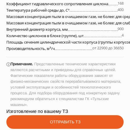
168
Коэффициент гидравлического сопротивления циклона
400
Температура рабочей среды до, С°
Массовая концентрация пыли в очищаемом газе, не более: для ср
Массовая концентрация пыли в очищаемом газе, не более: для сл
900
Внутренний диаметр корпуса, мм
4
Количество циклонов в блоке (группе), шт
Площадь сечения цилиндрической части корпуса (группы корпусов
от 22900 до 36650
Производительность, м³/ч
Примечание.
Представленные технические характеристики
ⓘ
являются расчетными и приведены для справочных целей.
Фактические показатели работы оборудования зависят от
физико-механических свойств перерабатываемого материала,
условий эксплуатации и особенностей технологического
процесса. Для подбора оборудования под конкретную задачу
рекомендуем обратиться к специалистам ГК «Тульские
машины».
Изготовление по вашему ТЗ
ОТПРАВИТЬ ТЗ