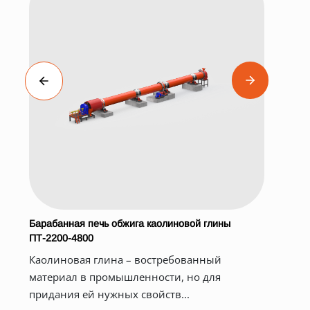
Барабанная печь обжига каолиновой глины
Вра
ПТ-2200-4800
ХБ-
Вр
Каолиновая глина – востребованный
обо
материал в промышленности, но для
сып
придания ей нужных свойств...