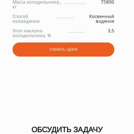
Масса холодильника ,
75800
Но
и
кг
газ
ч
Способ
Косвенный
Но
4
охлаждения
водяное
мо
0
Угол наклона
3,5
Пр
холодильника, %
дав
УЗНАТЬ ЦЕНУ
ОБСУДИТЬ ЗАДАЧУ