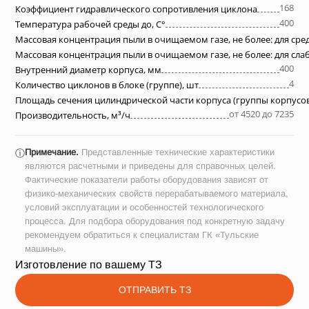
168
Коэффициент гидравлического сопротивления циклона
400
Температура рабочей среды до, С°
Массовая концентрация пыли в очищаемом газе, не более: для ср
Массовая концентрация пыли в очищаемом газе, не более: для сл
400
Внутренний диаметр корпуса, мм
4
Количество циклонов в блоке (группе), шт
Площадь сечения цилиндрической части корпуса (группы корпусов
от 4520 до 7235
Производительность, м³/ч
Примечание.
Представленные технические характеристики
ⓘ
являются расчетными и приведены для справочных целей.
Фактические показатели работы оборудования зависят от
физико-механических свойств перерабатываемого материала,
условий эксплуатации и особенностей технологического
процесса. Для подбора оборудования под конкретную задачу
рекомендуем обратиться к специалистам ГК «Тульские
машины».
Изготовление по вашему ТЗ
ОТПРАВИТЬ ТЗ