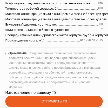
168
Коэффициент гидравлического сопротивления циклона
400
Температура рабочей среды до, С°
Массовая концентрация пыли в очищаемом газе, не более: для ср
Массовая концентрация пыли в очищаемом газе, не более: для сл
300
Внутренний диаметр корпуса, мм
2
Количество циклонов в блоке (группе), шт
Площадь сечения цилиндрической части корпуса (группы корпусов
от 1270 до 2035
Производительность, м³/ч
Примечание.
Представленные технические характеристики
ⓘ
являются расчетными и приведены для справочных целей.
Фактические показатели работы оборудования зависят от
физико-механических свойств перерабатываемого материала,
условий эксплуатации и особенностей технологического
процесса. Для подбора оборудования под конкретную задачу
рекомендуем обратиться к специалистам ГК «Тульские
машины».
Изготовление по вашему ТЗ
ОТПРАВИТЬ ТЗ