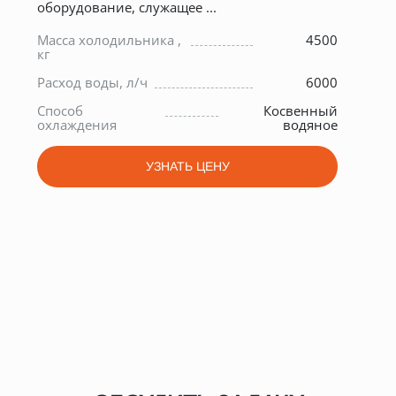
оборудование, служащее ...
е
Мас
0
Масса холодильника ,
4500
кг
кг
2
Ско
Расход воды, л/ч
6000
печ
6
Способ
Косвенный
Диа
охлаждения
водяное
мм
УЗНАТЬ ЦЕНУ