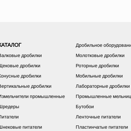
КАТАЛОГ
Дробильное оборудован
Валковые дробилки
Молотковые дробилки
Щековые дробилки
Роторные дробилки
Конусные дробилки
Мобильные дробилки
Вертикальные дробилки
Лабораторные дробилки
Измельчители промышленные
Промышленные мельни
Шредеры
Бутобои
Питатели
Ленточные питатели
Шнековые питатели
Пластинчатые питатели