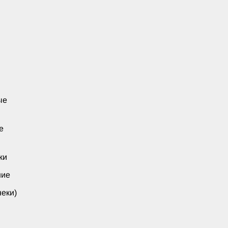
ые
е
ки
ние
еки)