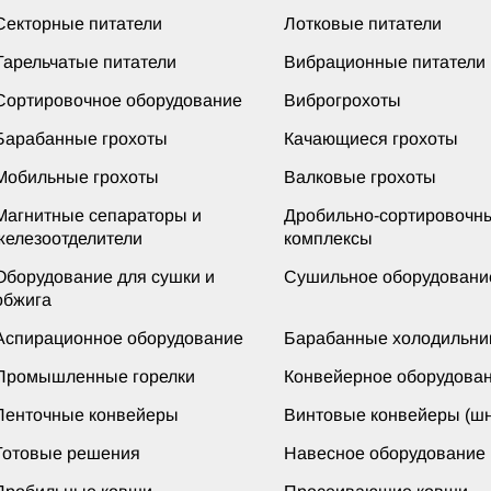
Секторные питатели
Лотковые питатели
Тарельчатые питатели
Вибрационные питатели
Сортировочное оборудование
Виброгрохоты
Барабанные грохоты
Качающиеся грохоты
Мобильные грохоты
Валковые грохоты
Магнитные сепараторы и
Дробильно-сортировочн
железоотделители
комплексы
Оборудование для сушки и
Сушильное оборудовани
обжига
Аспирационное оборудование
Барабанные холодильни
Промышленные горелки
Конвейерное оборудова
Ленточные конвейеры
Винтовые конвейеры (шн
Готовые решения
Навесное оборудование