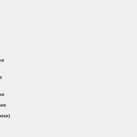
ые
е
ки
ние
еки)