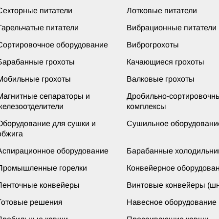
Секторные питатели
Лотковые питатели
Тарельчатые питатели
Вибрационные питатели
Сортировочное оборудование
Виброгрохоты
Барабанные грохоты
Качающиеся грохоты
Мобильные грохоты
Валковые грохоты
Магнитные сепараторы и
Дробильно-сортировочн
железоотделители
комплексы
Оборудование для сушки и
Сушильное оборудовани
обжига
Аспирационное оборудование
Барабанные холодильни
Промышленные горелки
Конвейерное оборудова
Ленточные конвейеры
Винтовые конвейеры (шн
Готовые решения
Навесное оборудование