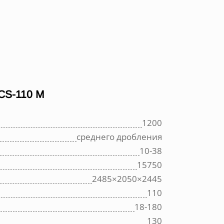
S-110 M
1200
среднего дробления
10-38
15750
2485×2050×2445
110
18-180
130