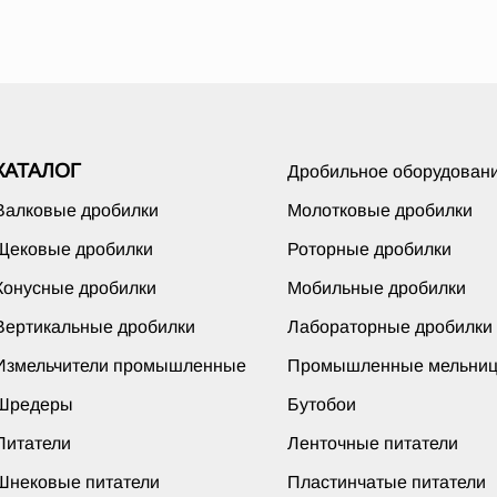
КАТАЛОГ
Дробильное оборудован
Валковые дробилки
Молотковые дробилки
Щековые дробилки
Роторные дробилки
Конусные дробилки
Мобильные дробилки
Вертикальные дробилки
Лабораторные дробилки
Измельчители промышленные
Промышленные мельни
Шредеры
Бутобои
Питатели
Ленточные питатели
Шнековые питатели
Пластинчатые питатели