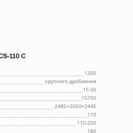
S-110 C
1200
крупного дробления
15-50
15750
2485×2050×2445
110
110-250
180