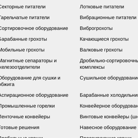
Секторные питатели
Лотковые питатели
Тарельчатые питатели
Вибрационные питатели
Сортировочное оборудование
Виброгрохоты
Барабанные грохоты
Качающиеся грохоты
Мобильные грохоты
Валковые грохоты
Магнитные сепараторы и
Дробильно-сортировочн
железоотделители
комплексы
Оборудование для сушки и
Сушильное оборудовани
обжига
Аспирационное оборудование
Барабанные холодильни
Промышленные горелки
Конвейерное оборудова
Ленточные конвейеры
Винтовые конвейеры (шн
Готовые решения
Навесное оборудование