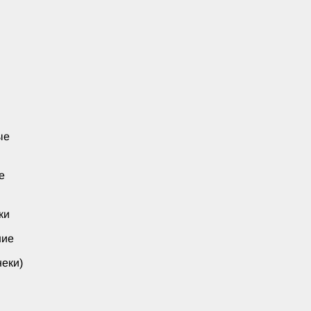
ые
е
ки
ние
еки)