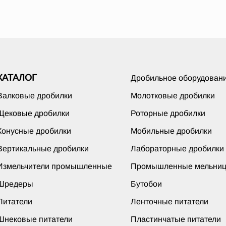
КАТАЛОГ
Дробильное оборудован
Валковые дробилки
Молотковые дробилки
Щековые дробилки
Роторные дробилки
Конусные дробилки
Мобильные дробилки
Вертикальные дробилки
Лабораторные дробилки
Измельчители промышленные
Промышленные мельни
Шредеры
Бутобои
Питатели
Ленточные питатели
Шнековые питатели
Пластинчатые питатели