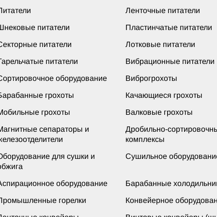
Питатели
Ленточные питатели
Шнековые питатели
Пластинчатые питатели
Секторные питатели
Лотковые питатели
Тарельчатые питатели
Вибрационные питатели
Сортировочное оборудование
Виброгрохоты
Барабанные грохоты
Качающиеся грохоты
Мобильные грохоты
Валковые грохоты
Магнитные сепараторы и
Дробильно-сортировочн
железоотделители
комплексы
Оборудование для сушки и
Сушильное оборудовани
обжига
Аспирационное оборудование
Барабанные холодильни
Промышленные горелки
Конвейерное оборудова