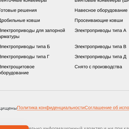
Ленточные конвейеры
Винтовые конвейеры (шн
Готовые решения
Навесное оборудование
Дробильные ковши
Просеивающие ковши
Электроприводы для запорной
Электроприводы типа А
арматуры
Электроприводы типа Б
Электроприводы типа В
Электроприводы типа Г
Электроприводы типа Д
Электрощитовое
Снято с производства
оборудование
ащищены
Политика конфиденциальности
Соглашение об исп
осит исключительно информационный характер и ни при как