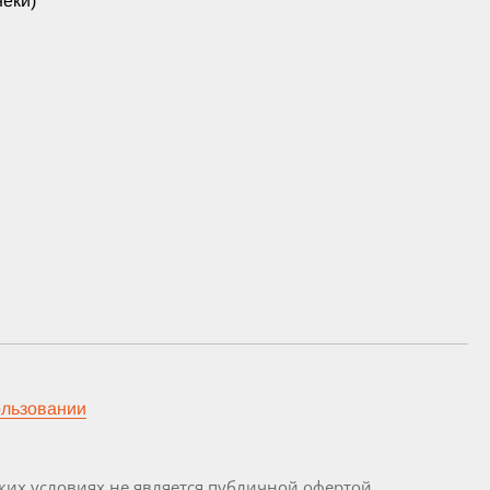
еки)
ользовании
их условиях не является публичной офертой,