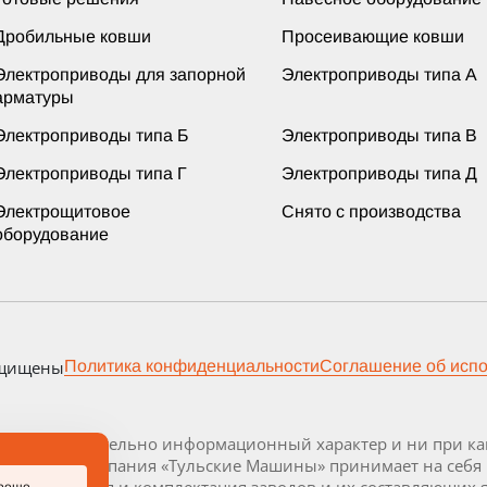
Дробильные ковши
Просеивающие ковши
Электроприводы для запорной
Электроприводы типа А
арматуры
Электроприводы типа Б
Электроприводы типа В
Электроприводы типа Г
Электроприводы типа Д
Электрощитовое
Снято с производства
оборудование
ащищены
Политика конфиденциальности
Соглашение об исп
осит исключительно информационный характер и ни при как
декса РФ. Компания «Тульские Машины» принимает на себя
 Визуализация и комплектация заводов и их составляющих 