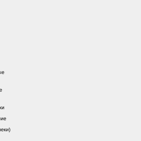
ые
е
ки
ние
еки)