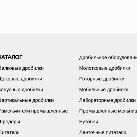
КАТАЛОГ
Дробильное оборудован
Валковые дробилки
Молотковые дробилки
Щековые дробилки
Роторные дробилки
Конусные дробилки
Мобильные дробилки
Вертикальные дробилки
Лабораторные дробилки
Измельчители промышленные
Промышленные мельни
Шредеры
Бутобои
Питатели
Ленточные питатели