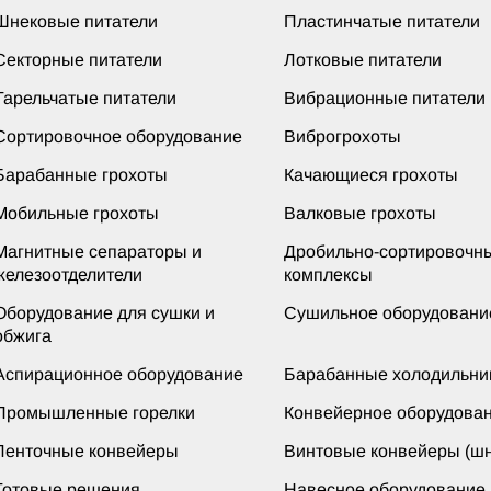
Шнековые питатели
Пластинчатые питатели
Секторные питатели
Лотковые питатели
Тарельчатые питатели
Вибрационные питатели
Сортировочное оборудование
Виброгрохоты
Барабанные грохоты
Качающиеся грохоты
Мобильные грохоты
Валковые грохоты
Магнитные сепараторы и
Дробильно-сортировочн
железоотделители
комплексы
Оборудование для сушки и
Сушильное оборудовани
обжига
Аспирационное оборудование
Барабанные холодильни
Промышленные горелки
Конвейерное оборудова
Ленточные конвейеры
Винтовые конвейеры (шн
Готовые решения
Навесное оборудование