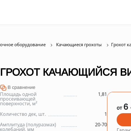
очное оборудование
Качающиеся грохоты
Грохот к
ГРОХОТ КАЧАЮЩИЙСЯ ВИ
В сравнение
Площадь одной
1,81
просеивающей
поверхности, м²
6
от
Количество дек, шт.
1
Амплитуда (полуразмах)
20-70
колебаний, мм
Гаран