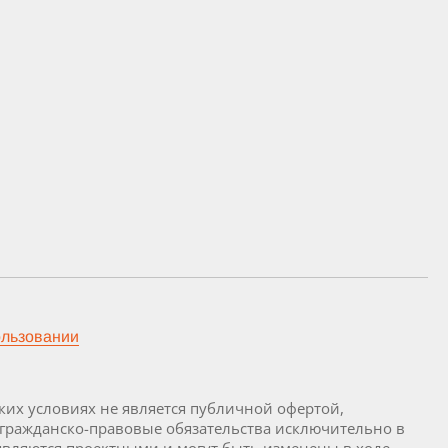
ользовании
их условиях не является публичной офертой,
 гражданско-правовые обязательства исключительно в
являются проектными и могут быть изменены в ходе