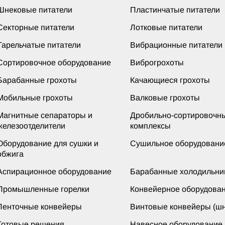
Шнековые питатели
Пластинчатые питатели
Секторные питатели
Лотковые питатели
Тарельчатые питатели
Вибрационные питатели
Сортировочное оборудование
Виброгрохоты
Барабанные грохоты
Качающиеся грохоты
Мобильные грохоты
Валковые грохоты
Магнитные сепараторы и
Дробильно-сортировочн
железоотделители
комплексы
Оборудование для сушки и
Сушильное оборудовани
обжига
Аспирационное оборудование
Барабанные холодильни
Промышленные горелки
Конвейерное оборудова
Ленточные конвейеры
Винтовые конвейеры (шн
Готовые решения
Навесное оборудование