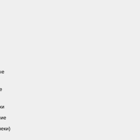
ые
е
ки
ние
еки)