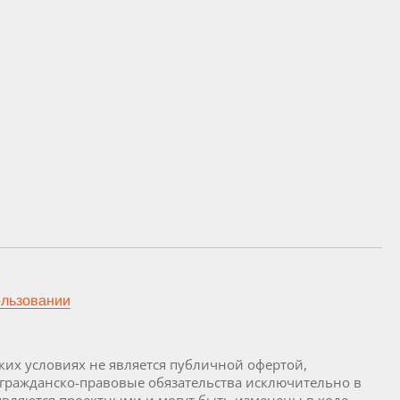
ользовании
их условиях не является публичной офертой,
 гражданско-правовые обязательства исключительно в
являются проектными и могут быть изменены в ходе