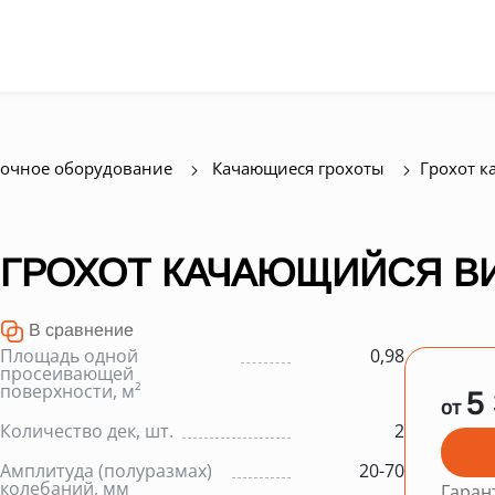
очное оборудование
Качающиеся грохоты
Грохот к
ГРОХОТ КАЧАЮЩИЙСЯ ВИ
В сравнение
Площадь одной
0,98
просеивающей
поверхности, м²
5
от
Количество дек, шт.
2
Амплитуда (полуразмах)
20-70
колебаний, мм
Гаран