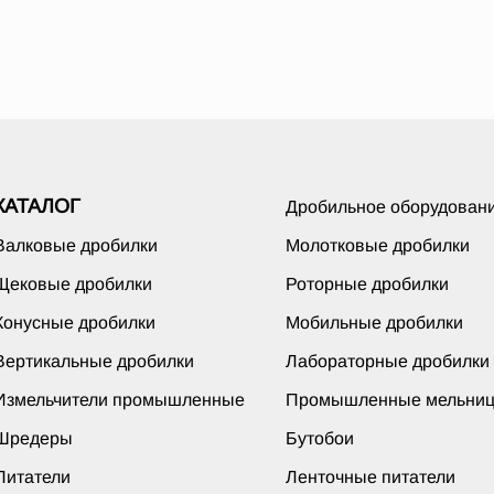
КАТАЛОГ
Дробильное оборудован
Валковые дробилки
Молотковые дробилки
Щековые дробилки
Роторные дробилки
Конусные дробилки
Мобильные дробилки
Вертикальные дробилки
Лабораторные дробилки
Измельчители промышленные
Промышленные мельни
Шредеры
Бутобои
Питатели
Ленточные питатели