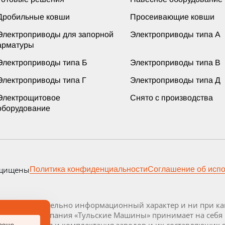
Дробильные ковши
Просеивающие ковши
Электроприводы для запорной
Электроприводы типа А
арматуры
Электроприводы типа Б
Электроприводы типа В
Электроприводы типа Г
Электроприводы типа Д
Электрощитовое
Снято с производства
оборудование
ащищены
Политика конфиденциальности
Соглашение об исп
осит исключительно информационный характер и ни при как
декса РФ. Компания «Тульские Машины» принимает на себя
 Визуализация и комплектация заводов и их составляющих 