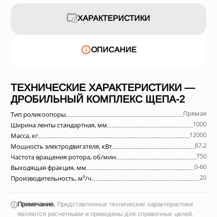
ХАРАКТЕРИСТИКИ
ОПИСАНИЕ
ТЕХНИЧЕСКИЕ ХАРАКТЕРИСТИКИ —
ДРОБИЛЬНЫЙ КОМПЛЕКС ЩЕПА-2
Прямая
Тип роликоопоры
1000
Ширина ленты стандартная, мм
12000
Масса, кг
87,2
Мощность электродвигателя, кВт
750
Частота вращения ротора, об/мин
0-60
Выходящая фракция, мм
20
Производительность, м³/ч
Примечание.
Представленные технические характеристики
ⓘ
являются расчетными и приведены для справочных целей.