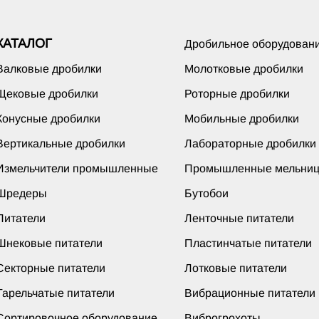
КАТАЛОГ
Дробильное оборудован
Валковые дробилки
Молотковые дробилки
Щековые дробилки
Роторные дробилки
Конусные дробилки
Мобильные дробилки
Вертикальные дробилки
Лабораторные дробилки
Измельчители промышленные
Промышленные мельни
Шредеры
Бутобои
Питатели
Ленточные питатели
Шнековые питатели
Пластинчатые питатели
Секторные питатели
Лотковые питатели
Тарельчатые питатели
Вибрационные питатели
Сортировочное оборудование
Виброгрохоты