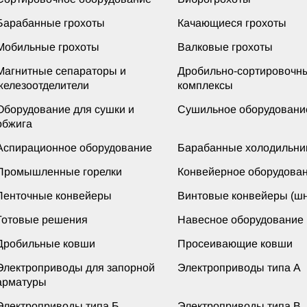
Барабанные грохоты
Качающиеся грохоты
Мобильные грохоты
Валковые грохоты
Магнитные сепараторы и
Дробильно-сортировочн
железоотделители
комплексы
Оборудование для сушки и
Сушильное оборудовани
обжига
Аспирационное оборудование
Барабанные холодильни
Промышленные горелки
Конвейерное оборудова
Ленточные конвейеры
Винтовые конвейеры (шн
Готовые решения
Навесное оборудование
Дробильные ковши
Просеивающие ковши
Электроприводы для запорной
Электроприводы типа А
арматуры
Электроприводы типа Б
Электроприводы типа В