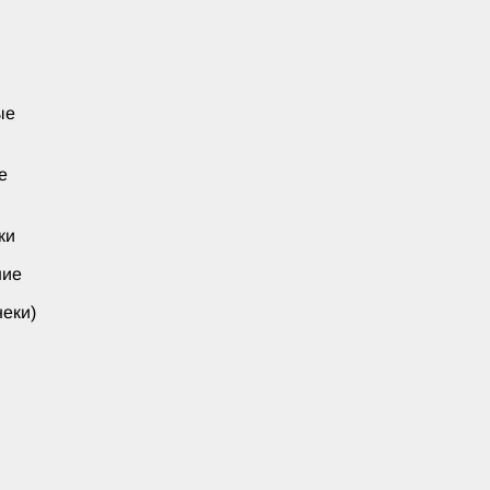
ые
е
ки
ние
еки)