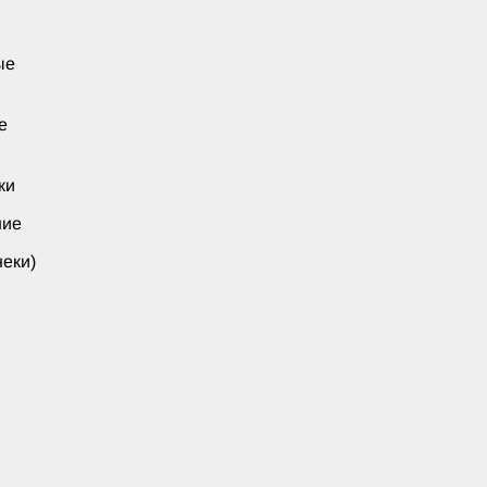
ые
е
ки
ние
еки)