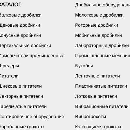
КАТАЛОГ
Дробильное оборудован
Валковые дробилки
Молотковые дробилки
Щековые дробилки
Роторные дробилки
Конусные дробилки
Мобильные дробилки
Вертикальные дробилки
Лабораторные дробилки
Измельчители промышленные
Промышленные мельни
Шредеры
Бутобои
Питатели
Ленточные питатели
Шнековые питатели
Пластинчатые питатели
Секторные питатели
Лотковые питатели
Тарельчатые питатели
Вибрационные питатели
Сортировочное оборудование
Виброгрохоты
Барабанные грохоты
Качающиеся грохоты