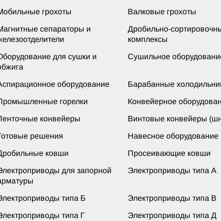
Мобильные грохоты
Валковые грохоты
Магнитные сепараторы и
Дробильно-сортировочн
железоотделители
комплексы
Оборудование для сушки и
Сушильное оборудовани
обжига
Аспирационное оборудование
Барабанные холодильни
Промышленные горелки
Конвейерное оборудова
Ленточные конвейеры
Винтовые конвейеры (шн
Готовые решения
Навесное оборудование
Дробильные ковши
Просеивающие ковши
Электроприводы для запорной
Электроприводы типа А
арматуры
Электроприводы типа Б
Электроприводы типа В
Электроприводы типа Г
Электроприводы типа Д