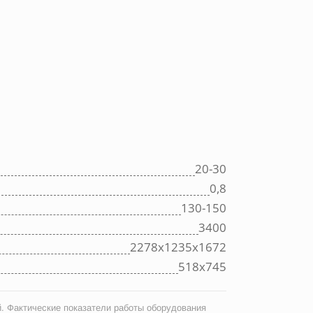
20-30
0,8
130-150
3400
2278х1235х1672
518х745
. Фактические показатели работы оборудования