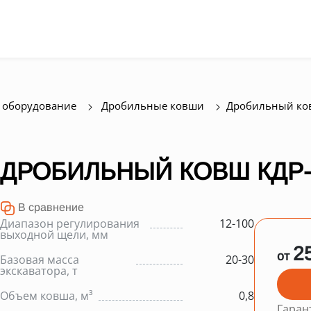
 оборудование
Дробильные ковши
Дробильный ко
ДРОБИЛЬНЫЙ КОВШ КДР-
В сравнение
Диапазон регулирования
12-100
выходной щели, мм
2
от
Базовая масса
20-30
экскаватора, т
Объем ковша, м³
0,8
Гаран