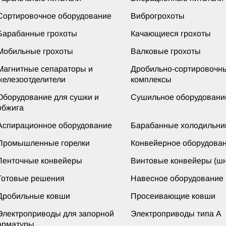
Сортировочное оборудование
Виброгрохоты
Барабанные грохоты
Качающиеся грохоты
Мобильные грохоты
Валковые грохоты
Магнитные сепараторы и
Дробильно-сортировочн
железоотделители
комплексы
Оборудование для сушки и
Сушильное оборудовани
обжига
Аспирационное оборудование
Барабанные холодильни
Промышленные горелки
Конвейерное оборудова
Ленточные конвейеры
Винтовые конвейеры (шн
Готовые решения
Навесное оборудование
Дробильные ковши
Просеивающие ковши
Электроприводы для запорной
Электроприводы типа А
арматуры