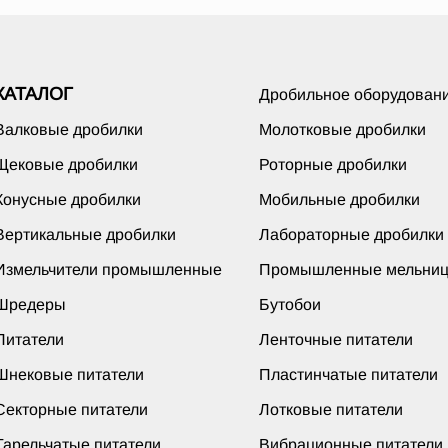
КАТАЛОГ
Дробильное оборудован
Валковые дробилки
Молотковые дробилки
Щековые дробилки
Роторные дробилки
Конусные дробилки
Мобильные дробилки
Вертикальные дробилки
Лабораторные дробилки
Измельчители промышленные
Промышленные мельни
Шредеры
Бутобои
Питатели
Ленточные питатели
Шнековые питатели
Пластинчатые питатели
Секторные питатели
Лотковые питатели
Тарельчатые питатели
Вибрационные питатели