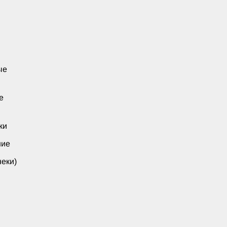
ые
е
ки
ние
еки)