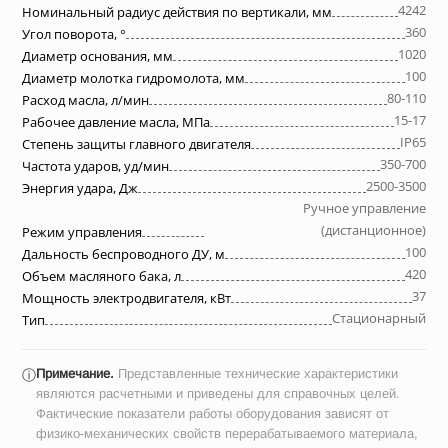
4242
Номинальный радиус действия по вертикали, мм
360
Угол поворота, °
1020
Диаметр основания, мм
100
Диаметр молотка гидромолота, мм
80-110
Расход масла, л/мин
15-17
Рабочее давление масла, МПа
IP65
Степень защиты главного двигателя
350-700
Частота ударов, уд/мин
2500-3500
Энергия удара, Дж
Ручное управление
(дистанционное)
Режим управления
100
Дальность беспроводного ДУ, м
420
Объем масляного бака, л
37
Мощность электродвигателя, кВт
Стационарный
Тип
Примечание.
Представленные технические характеристики
ⓘ
являются расчетными и приведены для справочных целей.
Фактические показатели работы оборудования зависят от
физико-механических свойств перерабатываемого материала,