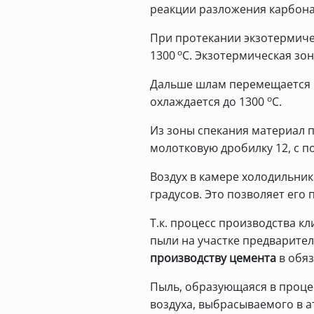
реакции разложения карбона
При протекании экзотермиче
о
1300
С. Экзотермическая зо
Дальше шлам перемещается в 
о
охлаждается до 1300
С.
Из зоны спекания материал п
молотковую дробилку 12, с 
Воздух в камере холодильник
градусов. Это позволяет его
Т.к. процесс производства к
пыли на участке предварител
производству цемента
в обяз
Пыль, образующаяся в процес
воздуха, выбрасываемого в а