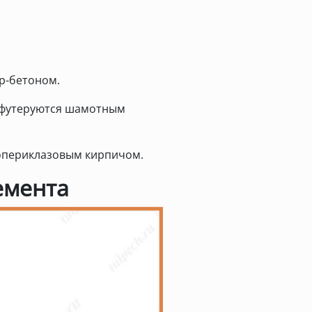
р-бетоном.
 футеруются шамотным
опериклазовым кирпичом.
емента