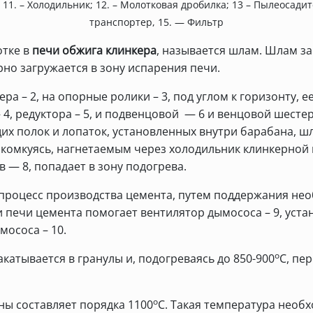
; 11. – Холодильник; 12. – Молотковая дробилка; 13 – Пылеосад
транспортер, 15. — Фильтр
отке в
печи обжига клинкера
, называется шлам. Шлам з
рно загружается в зону испарения печи.
ера – 2, на опорные ролики – 3, под углом к горизонту,
4, редуктора – 5, и подвенцовой — 6 и венцовой шестерн
 полок и лопаток, установленных внутри барабана, шл
 комкуясь, нагнетаемым через холодильник клинкерной 
 — 8, попадает в зону подогрева.
процесс производства цемента, путем поддержания нео
и печи цемента помогает вентилятор дымососа – 9, уст
мососа – 10.
о
акатывается в гранулы и, подогреваясь до 850-900
С, пе
о
ны составляет порядка 1100
С. Такая температура необ