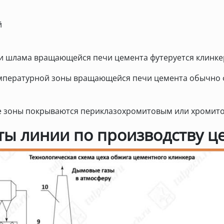
й
зки шлама вращающейся печи цемента футеруется клинке
емпературной зоны вращающейся печи цемента обычно
 зоны покрываются периклазохромитовым или хромит
ы линии по производству ц