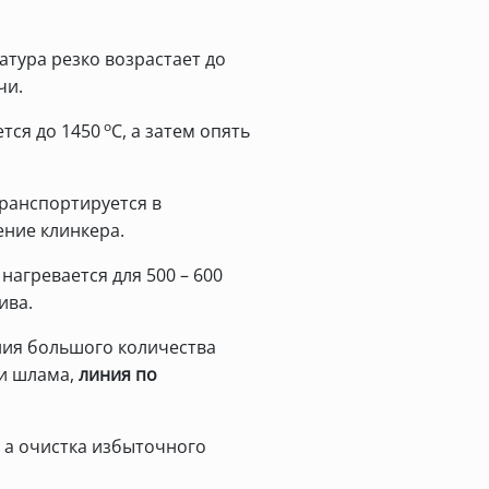
тура резко возрастает до
чи.
о
тся до 1450
С, а затем опять
транспортируется в
ние клинкера.
нагревается для 500 – 600
ива.
ания большого количества
 и шлама,
линия по
, а очистка избыточного