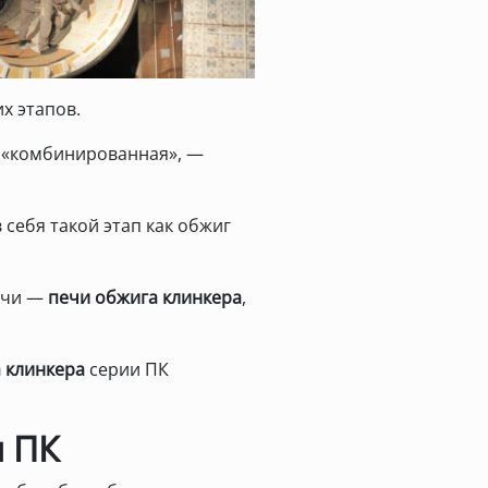
х этапов.
и «комбинированная», —
себя такой этап как обжиг
ечи —
печи обжига клинкера
,
 клинкера
серии ПК
и ПК