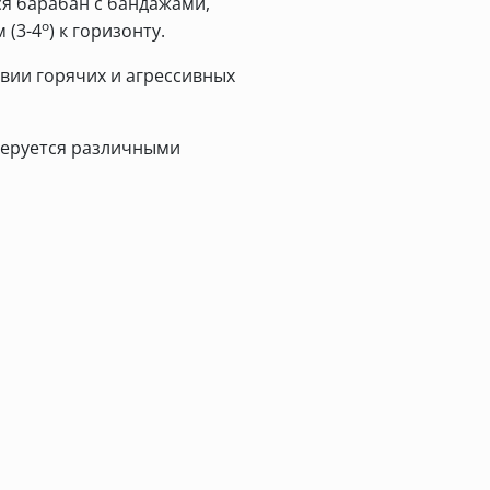
я барабан с бандажами,
о
 (3-4
) к горизонту.
вии горячих и агрессивных
теруется различными