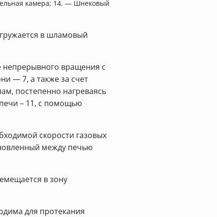
ительная камера; 14. — Шнековый
агружается в шламовый
 ее непрерывного вращения с
и — 7, а также за счет
ам, постепенно нагреваясь
печи – 11, с помощью
бходимой скорости газовых
ановленный между печью
ремещается в зону
ходима для протекания