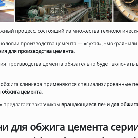
жный процесс, состоящий из множества технологически
хнологии производства цемента — «сухая», «мокрая» ил
ия для производства цемента
.
ия производства цемента обязательно будет включать в 
а обжига клинкера применяются специализированные п
я обжига цемента
.
» предлагает заказчикам
вращающиеся печи для обжига
чи для обжига цемента сери