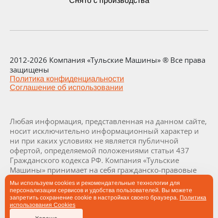
Снято с производства
2012-2026 Компания «Тульские Машины» ® Все права
защищены
Политика конфиденциальности
Соглашение об использовании
Любая информация, представленная на данном сайте,
носит исключительно информационный характер и
ни при каких условиях не является публичной
офертой, определяемой положениями статьи 437
Гражданского кодекса РФ. Компания «Тульские
Машины» принимает на себя гражданско-правовые
обязательства исключительно в результате отдельно
Мы используем cookies и рекомендательные технологии для
и специально совершенных сделок. Визуализация и
персонализации сервисов и удобства пользователей. Вы можете
запретить сохранение cookie в настройках своего браузера.
Политика
комплектация заводов и их составляющих являются
использования Cookies
проектными и могут быть изменены в ходе