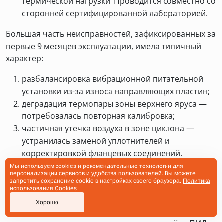
термической нагрузки. Проводится совместно со
сторонней сертифицированной лабораторией.
Большая часть неисправностей, зафиксированных за
первые 9 месяцев эксплуатации, имела типичный
характер:
разбалансировка вибрационной питательной
установки из-за износа направляющих пластин;
деградация термопары зоны верхнего яруса —
потребовалась повторная калибровка;
частичная утечка воздуха в зоне циклона —
устранилась заменой уплотнителей и
корректировкой фланцевых соединений.
Мы используем cookies и рекомендательные технологии для
Квалификация обслуживающего персонала —
персонализации сервисов и удобства пользователей. Вы можете
запретить сохранение cookie в настройках своего браузера.
Политика
средне-специальное или высшее техническое.
использования Cookies
Обязателен вводный курс обучения у производителя
Хорошо
оборудования, включающий практику монтажа/